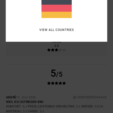
5.0
GRÖSSE
MATERIAL
5.0
ZU KLEIN
ZU GROSS
VIEW ALL COUNTRIES
FARBE
3.0
5
/5
ANDRÉ
13. JULI 2026
VERIFIZIERTER KAUF
WEIL ICH ZUFRIEDEN BIN!
KOMFORT
: 4
PREIS-LEISTUNGS-VERHÄLTNIS
: 5
GRÖSSE
: KLEIN
/5
/5
MATERIAL
: 5
FARBE
: 3
/5
/5