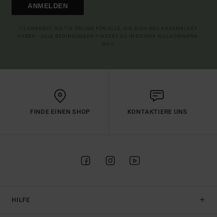
ANMELDEN
(*) ANGEBOT GÜLTIG ONLINE FÜR ALLE, DIE SICH NEU ANGEMELDET
HABEN - ALLE BEDINGUNGEN FINDEST DU IN DEINER WILLKOMMENS-
MAIL
FINDE EINEN SHOP
KONTAKTIERE UNS
HILFE