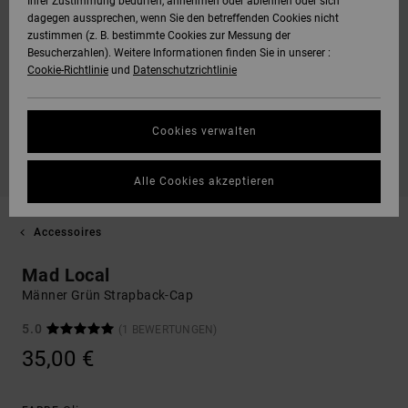
Ihrer Zustimmung bedürfen, annehmen oder ablehnen oder sich
dagegen aussprechen, wenn Sie den betreffenden Cookies nicht
zustimmen (z. B. bestimmte Cookies zur Messung der
Besucherzahlen). Weitere Informationen finden Sie in unserer :
Cookie-Richtlinie
und
Datenschutzrichtlinie
Cookies verwalten
Alle Cookies akzeptieren
Accessoires
Mad Local
Männer Grün Strapback-Cap
5.0
(1 BEWERTUNGEN)
35,00 €