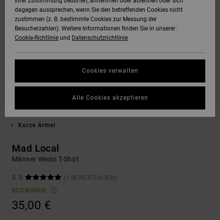
Ihrer Zustimmung bedürfen, annehmen oder ablehnen oder sich
dagegen aussprechen, wenn Sie den betreffenden Cookies nicht
zustimmen (z. B. bestimmte Cookies zur Messung der
Besucherzahlen). Weitere Informationen finden Sie in unserer :
Cookie-Richtlinie
und
Datenschutzrichtlinie
Cookies verwalten
Alle Cookies akzeptieren
Kurze Ärmel
Mad Local
Männer Weiss T-Shirt
5.0
(1 BEWERTUNGEN)
ECO-BONUS
35,00 €