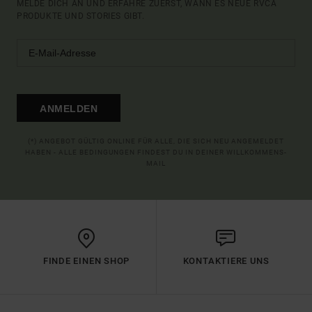
MELDE DICH AN UND ERFAHRE ZUERST, WANN ES NEUE RVCA
PRODUKTE UND STORIES GIBT.
ANMELDEN
(*) ANGEBOT GÜLTIG ONLINE FÜR ALLE, DIE SICH NEU ANGEMELDET
HABEN - ALLE BEDINGUNGEN FINDEST DU IN DEINER WILLKOMMENS-
MAIL
FINDE EINEN SHOP
KONTAKTIERE UNS