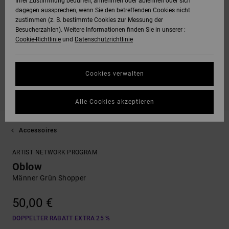
Ihrer Zustimmung bedürfen, annehmen oder ablehnen oder sich
dagegen aussprechen, wenn Sie den betreffenden Cookies nicht
zustimmen (z. B. bestimmte Cookies zur Messung der
Besucherzahlen). Weitere Informationen finden Sie in unserer :
Cookie-Richtlinie
und
Datenschutzrichtlinie
Cookies verwalten
Alle Cookies akzeptieren
Accessoires
ARTIST NETWORK PROGRAM
Oblow
Männer Grün Shopper
50,00 €
DOPPELTER RABATT EXTRA 25 %