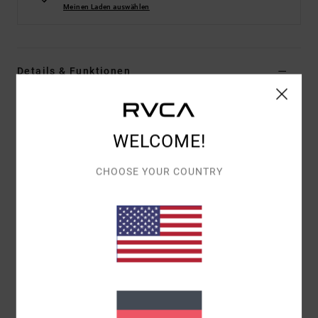
Meinen Laden auswählen
Details & Funktionen
Männer Grün Shopper
Style
AVYBT00131
Farbcode
olv
WELCOME!
Funktionen
CHOOSE YOUR COUNTRY
Kollektion: „Mark Oblow"-Kollektion
Material: Canvas-Stoff aus Baumwolle [397 g]
Fach: 1 Hauptfach
Riemen: Feste Träger aus Canvas
Logo: Gewebtes Custom-Label mit Kunst des ANP-
Künstlers Mark Oblow
Andere Features: Bestickte Chenille-Aufnäher
Größe: 45,7 [H] x 35,56 [B] cm