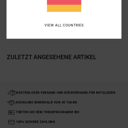
Zusammensetzung
[Hauptstoff] 100 % Baumwolle
VIEW ALL COUNTRIES
Versand & Rückversand
ZULETZT ANGESEHENE ARTIKEL
KOSTENLOSER VERSAND UND RÜCKVERSAND FÜR MITGLIEDER
RÜCKGABE INNERHALB VON 30 TAGEN
TRETEN SIE DEM TREUEPROGRAMM BEI
100% SICHERE ZAHLUNG