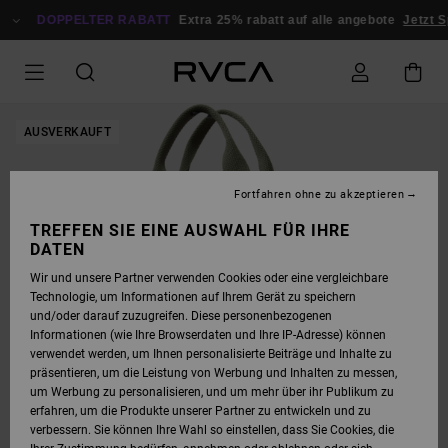
DIREKT
ZUR
DOPPELTER RABATT
Extra 25% rabatt auf alle angebote
Jetzt S
PRODUKTINFORMATION
SPRINGEN
AUSVERKAUFT
Fortfahren ohne zu akzeptieren
TREFFEN SIE EINE AUSWAHL FÜR IHRE
DATEN
Wir und unsere Partner verwenden Cookies oder eine vergleichbare
Technologie, um Informationen auf Ihrem Gerät zu speichern
und/oder darauf zuzugreifen. Diese personenbezogenen
Informationen (wie Ihre Browserdaten und Ihre IP-Adresse) können
verwendet werden, um Ihnen personalisierte Beiträge und Inhalte zu
präsentieren, um die Leistung von Werbung und Inhalten zu messen,
um Werbung zu personalisieren, und um mehr über ihr Publikum zu
erfahren, um die Produkte unserer Partner zu entwickeln und zu
verbessern. Sie können Ihre Wahl so einstellen, dass Sie Cookies, die