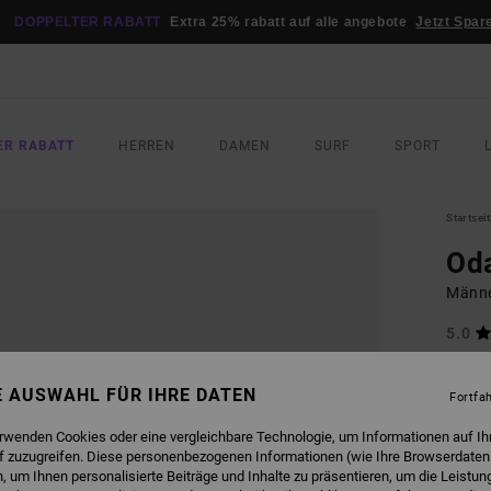
DOPPELTER RABATT
Extra 25% rabatt auf alle angebote
Jetzt Spar
ER RABATT
HERREN
DAMEN
SURF
SPORT
Startsei
Od
Männe
5.0
ECO-B
40,
NE AUSWAHL FÜR IHRE DATEN
Fortfa
erwenden Cookies oder eine vergleichbare Technologie, um Informationen auf Ih
f zuzugreifen. Diese personenbezogenen Informationen (wie Ihre Browserdaten
FARB
 um Ihnen personalisierte Beiträge und Inhalte zu präsentieren, um die Leistu