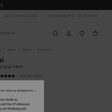
en
HILFE & KONTAKTIERE
GESCHENKKARTE
DE (€)
SHOPS
LOOKBOOK
te
Herren
T-Shirts
Kurze Ärmel
ai
r Grün T-Shirt
(1 BEWERTUNGEN)
ONUS
00 €
hren ohne zu akzeptieren
rem Gerät zu
 und Ihre IP-Adresse)
Hunter Green
E
ng von Werbung und