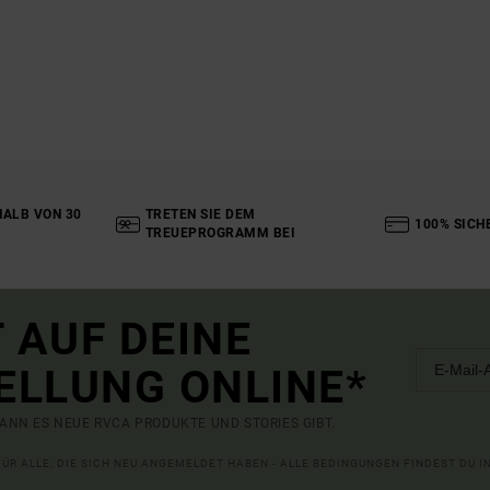
ALB VON 30
TRETEN SIE DEM
100% SICH
TREUEPROGRAMM BEI
 AUF DEINE
ELLUNG ONLINE*
ANN ES NEUE RVCA PRODUKTE UND STORIES GIBT.
 FÜR ALLE, DIE SICH NEU ANGEMELDET HABEN - ALLE BEDINGUNGEN FINDEST DU 