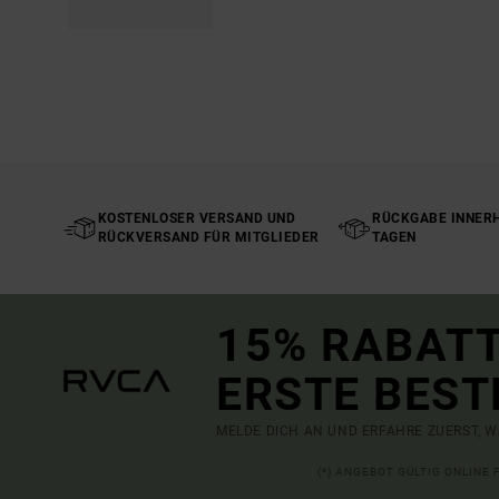
KOSTENLOSER VERSAND UND
RÜCKGABE INNERH
RÜCKVERSAND FÜR MITGLIEDER
TAGEN
15% RABATT
ERSTE BEST
MELDE DICH AN UND ERFAHRE ZUERST, W
(*) ANGEBOT GÜLTIG ONLINE