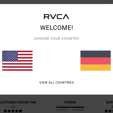
Vers
WELCOME!
CHOOSE YOUR COUNTRY
DURCHSCHNITTLICHE BEWERTUNG
5.0
/5
VIEW ALL COUNTRIES
BASIEREND AUF
1 VERIFIZIERTEN BEWERTUNGEN
SEIT JULI 2026
0% UNSERER KUNDEN EMPFEHLEN DIESES PRODUKT
-LEISTUNGS-VERHÄLTNIS
GRÖSSE
MAT
5.0
ZU KLEIN
ZU GROSS