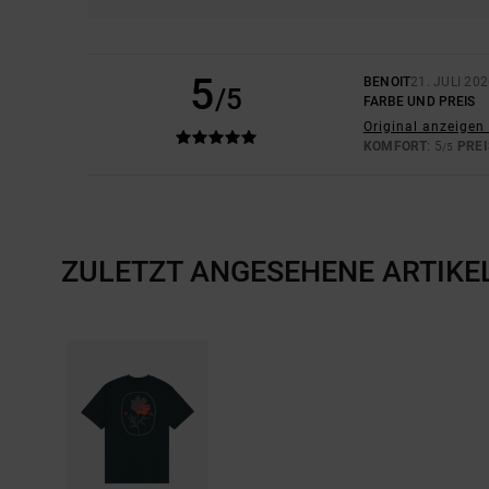
5
BENOIT
21. JULI 20
/5
FARBE UND PREIS
Original anzeigen 
KOMFORT
: 5
PREI
/5
ZULETZT ANGESEHENE ARTIKE