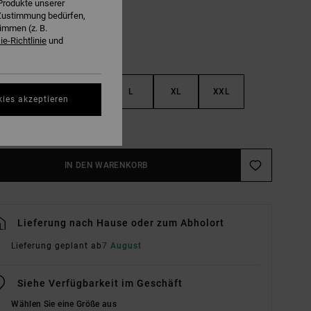
Produkte unserer
r Zustimmung bedürfen,
immen (z. B.
e-Richtlinie
und
S
M
L
XL
XXL
kies akzeptieren
ößentabelle Ansehen
IN DEN WARENKORB
Lieferung nach Hause oder zum Abholort
Lieferung geplant ab
7 August
Siehe Verfügbarkeit im Geschäft
Wählen Sie eine Größe aus