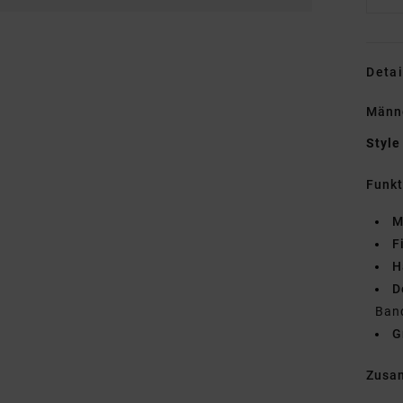
Detai
Männe
Style
Funk
M
F
H
D
Ban
G
Zusa