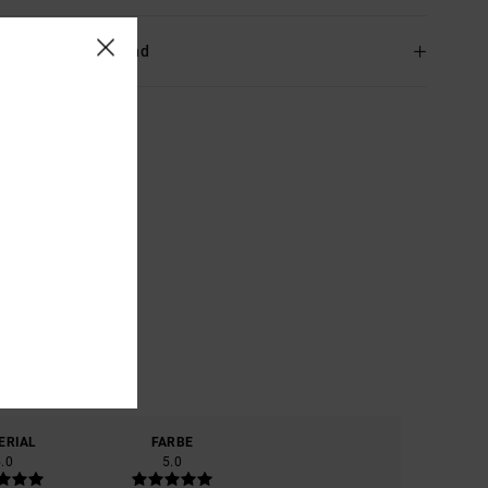
and & Rückversand
ERIAL
FARBE
5.0
5.0