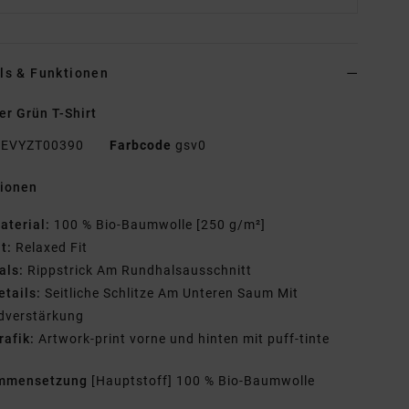
ls & Funktionen
r Grün T-Shirt
EVYZT00390
Farbcode
gsv0
tionen
aterial:
100 % Bio-Baumwolle [250 g/m²]
it:
Relaxed Fit
als:
Rippstrick Am Rundhalsausschnitt
etails:
Seitliche Schlitze Am Unteren Saum Mit
dverstärkung
rafik:
Artwork-print vorne und hinten mit puff-tinte
mmensetzung
[Hauptstoff] 100 % Bio-Baumwolle