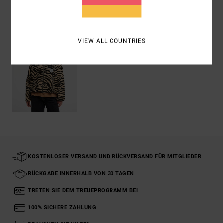
ZULETZT ANGESEHENE ARTIKEL
VIEW ALL COUNTRIES
KOSTENLOSER VERSAND UND RÜCKVERSAND FÜR MITGLIEDER
RÜCKGABE INNERHALB VON 30 TAGEN
TRETEN SIE DEM TREUEPROGRAMM BEI
100% SICHERE ZAHLUNG