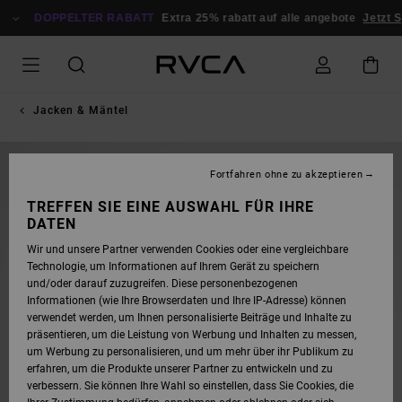
DIREKT
ZUR
DOPPELTER RABATT
Extra 25% rabatt auf alle angebote
Jetzt S
PRODUKTINFORMATION
SPRINGEN
Jacken & Mäntel
NEUHEITEN
Fortfahren ohne zu akzeptieren
TREFFEN SIE EINE AUSWAHL FÜR IHRE
DATEN
Wir und unsere Partner verwenden Cookies oder eine vergleichbare
Technologie, um Informationen auf Ihrem Gerät zu speichern
und/oder darauf zuzugreifen. Diese personenbezogenen
Informationen (wie Ihre Browserdaten und Ihre IP-Adresse) können
verwendet werden, um Ihnen personalisierte Beiträge und Inhalte zu
präsentieren, um die Leistung von Werbung und Inhalten zu messen,
um Werbung zu personalisieren, und um mehr über ihr Publikum zu
erfahren, um die Produkte unserer Partner zu entwickeln und zu
verbessern. Sie können Ihre Wahl so einstellen, dass Sie Cookies, die