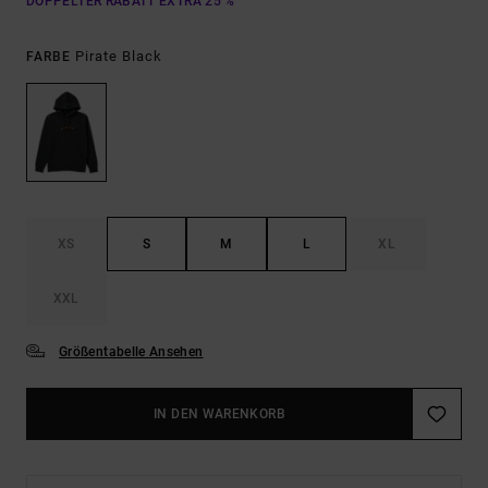
DOPPELTER RABATT EXTRA 25 %
Pirate Black
FARBE
XS
S
M
L
XL
XXL
Größentabelle Ansehen
IN DEN WARENKORB