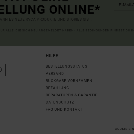
ELLUNG ONLINE*
ANN ES NEUE RVCA PRODUKTE UND STORIES GIBT.
 FÜR ALLE, DIE SICH NEU ANGEMELDET HABEN - ALLE BEDINGUNGEN FINDEST DU 
HILFE
BESTELLUNGSSTATUS
VERSAND
RÜCKGABE VORNEHMEN
BEZAHLUNG
REPARATUREN & GARANTIE
DATENSCHUTZ
FAQ UND KONTAKT
COOKIE-EI