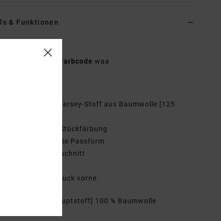
ls & Funktionen
n Schwarz T-Shirt
AVJZT00967
Farbcode
waa
tionen
aterial:
Weicher Jersey-Stoff aus Baumwolle [125
2]
ärbung:
Pigment-Stückfärbung
assform:
übergroße Passform
als:
Rundhalsausschnitt
rmel:
kurzärmlig
ogo:
Grafik-Siebdruck vorne
mmensetzung
[Hauptstoff] 100 % Baumwolle