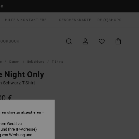
en
HILFE & KONTAKTIERE
GESCHENKKARTE
DE (€)
SHOPS
LOOKBOOK
te
Damen
Bekleidung
T-Shirts
 Night Only
n Schwarz T-Shirt
00 €
LTER RABATT EXTRA 25 %
hren ohne zu akzeptieren
Washed Black
E
rem Gerät zu
 und Ihre IP-Adresse)
ng von Werbung und