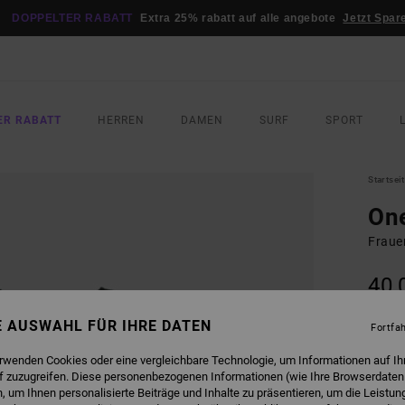
DOPPELTER RABATT
Extra 25% rabatt auf alle angebote
Jetzt Spar
ER RABATT
HERREN
DAMEN
SURF
SPORT
Startsei
One
Fraue
40,
DOPPE
NE AUSWAHL FÜR IHRE DATEN
Fortfa
FARB
erwenden Cookies oder eine vergleichbare Technologie, um Informationen auf Ih
f zuzugreifen. Diese personenbezogenen Informationen (wie Ihre Browserdaten
 um Ihnen personalisierte Beiträge und Inhalte zu präsentieren, um die Leistu