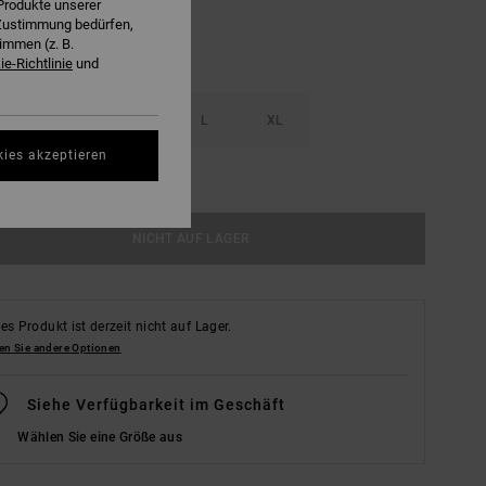
Produkte unserer
r Zustimmung bedürfen,
immen (z. B.
e-Richtlinie
und
S
M
L
XL
kies akzeptieren
ößentabelle Ansehen
NICHT AUF LAGER
es Produkt ist derzeit nicht auf Lager.
en Sie andere Optionen
Siehe Verfügbarkeit im Geschäft
Wählen Sie eine Größe aus