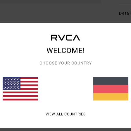
Detai
Fraue
Style
WELCOME!
Funk
M
CHOOSE YOUR COUNTRY
g/m
F
P
H
Ä
L
VIEW ALL COUNTRIES
Zusa