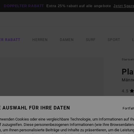
DOPPELTER RABATT
Extra 25% rabatt auf alle angebote
Jetzt Spar
ER RABATT
HERREN
DAMEN
SURF
SPORT
Startsei
Pla
Männe
4.5
35,
NE AUSWAHL FÜR IHRE DATEN
Fortfa
FARB
erwenden Cookies oder eine vergleichbare Technologie, um Informationen auf Ih
f zuzugreifen. Diese personenbezogenen Informationen (wie Ihre Browserdaten
 um Ihnen personalisierte Beiträge und Inhalte zu präsentieren, um die Leistu