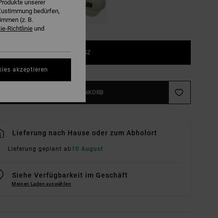
Produkte unserer
r Zustimmung bedürfen,
immen (z. B.
e-Richtlinie
und
1SZ
kies akzeptieren
IN DEN WARENKORB
Lieferung nach Hause oder zum Abholort
Lieferung geplant ab
10 August
Siehe Verfügbarkeit im Geschäft
Meinen Laden auswählen