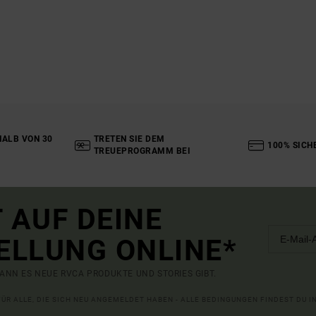
ALB VON 30
TRETEN SIE DEM
100% SICH
TREUEPROGRAMM BEI
 AUF DEINE
ELLUNG ONLINE*
ANN ES NEUE RVCA PRODUKTE UND STORIES GIBT.
 FÜR ALLE, DIE SICH NEU ANGEMELDET HABEN - ALLE BEDINGUNGEN FINDEST DU 