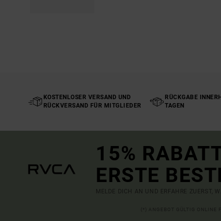
KOSTENLOSER VERSAND UND
RÜCKGABE INNERH
RÜCKVERSAND FÜR MITGLIEDER
TAGEN
15% RABATT
ERSTE BEST
MELDE DICH AN UND ERFAHRE ZUERST, W
(*) ANGEBOT GÜLTIG ONLINE