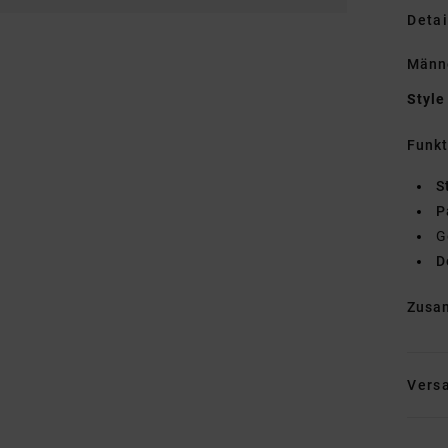
Detai
Männ
Style
Funk
S
P
G
D
Zusa
Vers