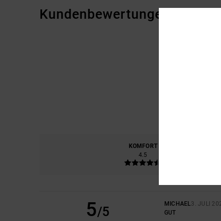
Kundenbewertungen
KOMFORT
PREIS
4.5
5
MICHAEL
3. JULI 20
/5
GUT