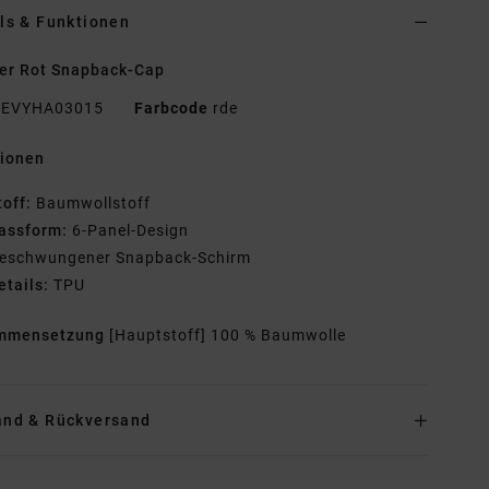
ls & Funktionen
er Rot Snapback-Cap
EVYHA03015
Farbcode
rde
tionen
toff:
Baumwollstoff
assform:
6-Panel-Design
eschwungener Snapback-Schirm
etails:
TPU
mmensetzung
[Hauptstoff] 100 % Baumwolle
and & Rückversand