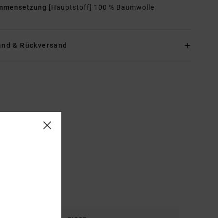
mmensetzung
[Hauptstoff] 100 % Baumwolle
and & Rückversand