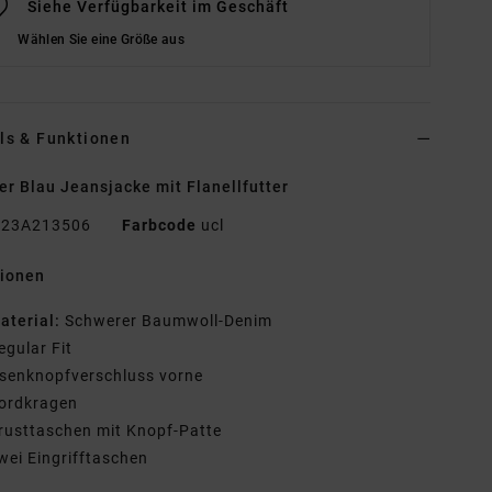
Siehe Verfügbarkeit im Geschäft
Wählen Sie eine Größe aus
ls & Funktionen
r Blau Jeansjacke mit Flanellfutter
23A213506
Farbcode
ucl
tionen
aterial:
Schwerer Baumwoll-Denim
egular Fit
senknopfverschluss vorne
ordkragen
rusttaschen mit Knopf-Patte
wei Eingrifftaschen