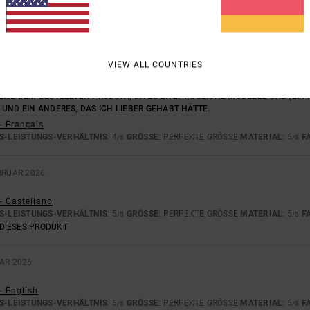
-LEISTUNGS-VERHÄLTNIS
GRÖSSE
MAT
4.5
ZU KLEIN
ZU GROSS
VIEW ALL COUNTRIES
26
EISE DEM BESTELLTEN PRODUKT, DA ES ZWEI MÖGLICHE MODELLE GAB (EIN
UND EIN ANDERES, DAS ICH LIEBER GEHABT HÄTTE.
- Français
S-LEISTUNGS-VERHÄLTNIS
: 4
GRÖSSE
: PERFEKTE GRÖSSE
MATERIAL
: 5
F
/5
/5
BRUAR 2026
- Castellano
S-LEISTUNGS-VERHÄLTNIS
: 5
GRÖSSE
: PERFEKTE GRÖSSE
MATERIAL
: 5
F
/5
/5
DIESES PRODUKT
UAR 2026
- English
S-LEISTUNGS-VERHÄLTNIS
: 5
GRÖSSE
: PERFEKTE GRÖSSE
MATERIAL
: 5
F
/5
/5