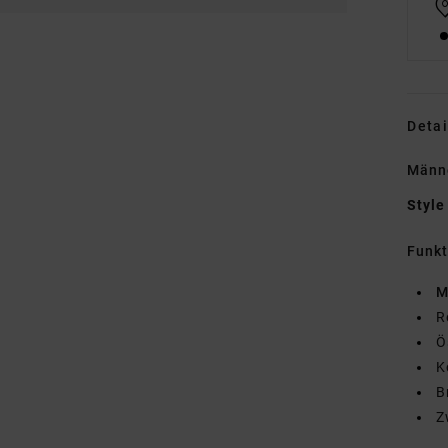
Detai
Männe
Style
Funk
M
R
Ö
K
B
Z