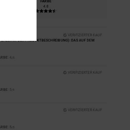
ERIAL
FARBE
5.0
4.8
VERIFIZIERTER KAUF
 FEHLER IN DER PRODUKTBESCHREIBUNG): DAS AUF DEM
ARBE
: 4
/5
VERIFIZIERTER KAUF
ARBE
: 5
/5
VERIFIZIERTER KAUF
ARBE
: 5
/5