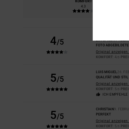
KOMFORT
PREIS
4.3
NICOLAS
6. JULI 20
4
/5
ENTSPRICHT TEILW
FOTO ABGEBILDETE 
Original anzeigen 
KOMFORT
: 4
PREI
/5
LUIS MIGUEL
26. FE
5
/5
QUALITÄT UND STIL
Original anzeigen 
KOMFORT
: 5
PREI
/5
ICH EMPFEHLE 
CHRISTIAN
9. FEBR
5
/5
PERFEKT
Original anzeigen 
KOMFORT
: 5
PREI
/5