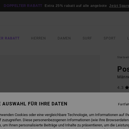
DOPPELTER RABATT
Extra 25% rabatt auf alle angebote
Jetzt Spar
ER RABATT
HERREN
DAMEN
SURF
SPORT
Startsei
Pos
Männe
4.3
160,0
72,
NE AUSWAHL FÜR IHRE DATEN
Fortfa
SALE
erwenden Cookies oder eine vergleichbare Technologie, um Informationen auf Ih
DOPPE
f zuzugreifen. Diese personenbezogenen Informationen (wie Ihre Browserdaten
 um Ihnen personalisierte Beiträge und Inhalte zu präsentieren, um die Leistu