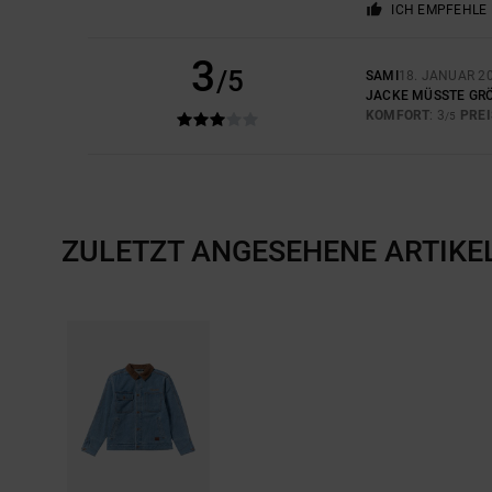
ICH EMPFEHLE 
3
/5
SAMI
18. JANUAR 2
JACKE MÜSSTE GRÖ
KOMFORT
: 3
PREI
/5
ZULETZT ANGESEHENE ARTIKE