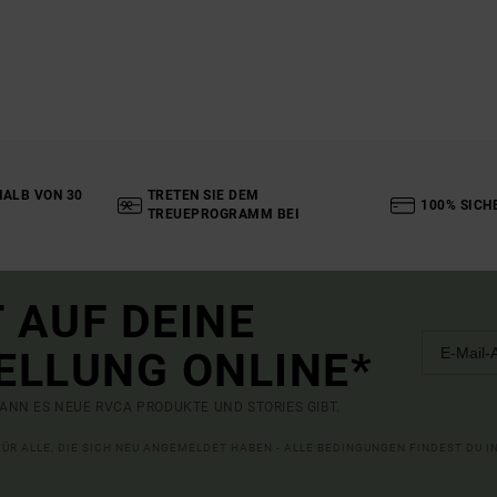
ALB VON 30
TRETEN SIE DEM
100% SICH
TREUEPROGRAMM BEI
 AUF DEINE
ELLUNG ONLINE*
ANN ES NEUE RVCA PRODUKTE UND STORIES GIBT.
 FÜR ALLE, DIE SICH NEU ANGEMELDET HABEN - ALLE BEDINGUNGEN FINDEST DU 