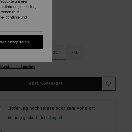
Produkte unserer
Blue Collar
E
r Zustimmung bedürfen,
immen (z. B.
e-Richtlinie
und
kies akzeptieren
M
L
XL
XXL
ößentabelle Ansehen
IN DEN WARENKORB
Lieferung nach Hause oder zum Abholort
Lieferung geplant ab
11 August