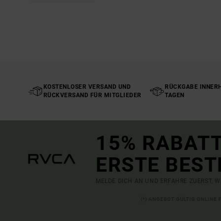
KOSTENLOSER VERSAND UND
RÜCKGABE INNERH
RÜCKVERSAND FÜR MITGLIEDER
TAGEN
15% RABATT
ERSTE BEST
MELDE DICH AN UND ERFAHRE ZUERST, W
(*) ANGEBOT GÜLTIG ONLINE