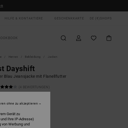
en
HILFE & KONTAKTIERE
GESCHENKKARTE
DE (€)
SHOPS
LOOKBOOK
te
Herren
Bekleidung
Jacken
t Dayshift
r Blau Jeansjacke mit Flanellfutter
(4 BEWERTUNGEN)
0 €
55%
00 €
hren ohne zu akzeptieren
rem Gerät zu
LTER RABATT EXTRA 25 %
 und Ihre IP-Adresse)
ng von Werbung und