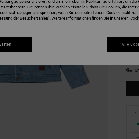
erbung zu personalisieren, und um mehr über ihr Publikum zu erfahren, um die 
FARB
 zu verbessern. Sie können Ihre Wahl so einstellen, dass Sie Cookies, die Ihre
der sich dagegen aussprechen, wenn Sie den betreffenden Cookies nicht zust
ssung der Besucherzahlen). Weitere Informationen finden Sie in unserer :
Cooki
walten
Alle Coo
S
Gr