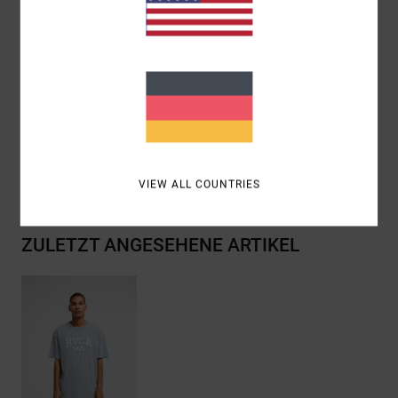
Bandverstärkung
Graphic:
Logo-Applikations-Artwork Vorne Mittig
Platziert
Zusammensetzung
[Hauptstoff] 100 % Bio-Baumwolle
Versand & Rückversand
VIEW ALL COUNTRIES
ZULETZT ANGESEHENE ARTIKEL