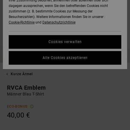
Ihrer Zustimmung bedürfen, annehmen oder ablehnen oder sich
dagegen aussprechen, wenn Sie den betreffenden Cookies nicht
zustimmen (z. B. bestimmte Cookies zur Messung der
Besucherzahlen). Weitere Informationen finden Sie in unserer :
Cookie-Richtlinie
und
Datenschutzrichtlinie
Cookies verwalten
Alle Cookies akzeptieren
Kurze Ärmel
RVCA Emblem
Männer Blau T-Shirt
ECO-BONUS
40,00 €