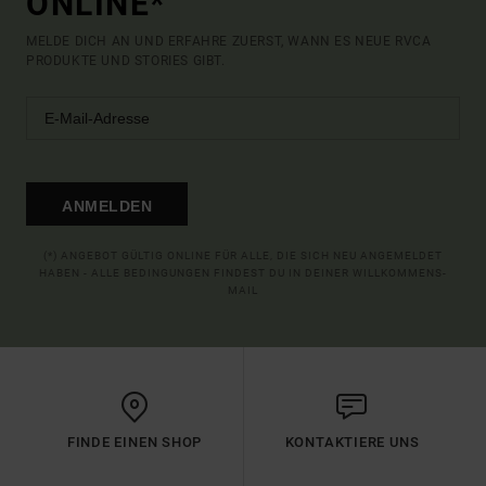
ONLINE*
MELDE DICH AN UND ERFAHRE ZUERST, WANN ES NEUE RVCA
PRODUKTE UND STORIES GIBT.
ANMELDEN
(*) ANGEBOT GÜLTIG ONLINE FÜR ALLE, DIE SICH NEU ANGEMELDET
HABEN - ALLE BEDINGUNGEN FINDEST DU IN DEINER WILLKOMMENS-
MAIL
FINDE EINEN SHOP
KONTAKTIERE UNS