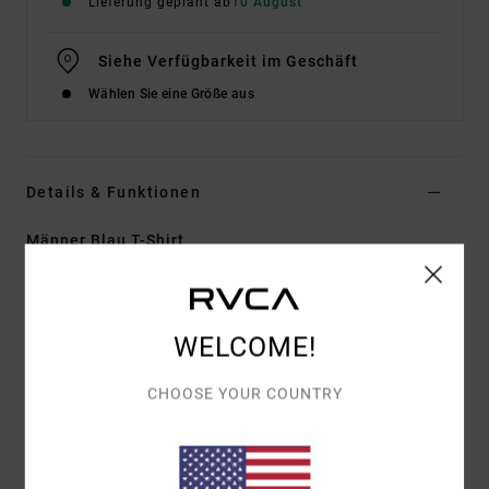
Lieferung geplant ab
10 August
Siehe Verfügbarkeit im Geschäft
Wählen Sie eine Größe aus
Details & Funktionen
Männer Blau T-Shirt
Style
EVYZT00396
Farbcode
mon
Funktionen
WELCOME!
Material:
100 % Bio-Baumwolle, Pigmentgefärbt
CHOOSE YOUR COUNTRY
[220 G/M²]
Fit:
Relaxed Fit
Hals:
Rippstrick Am Rundhalsausschnitt
Details:
Seitliche Schlitze Am Unteren Saum Mit