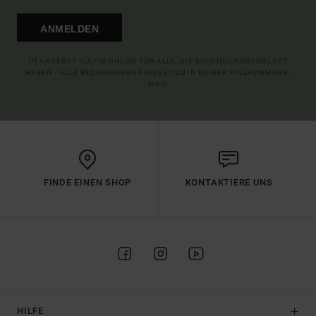
ANMELDEN
(*) ANGEBOT GÜLTIG ONLINE FÜR ALLE, DIE SICH NEU ANGEMELDET
HABEN - ALLE BEDINGUNGEN FINDEST DU IN DEINER WILLKOMMENS-
MAIL
FINDE EINEN SHOP
KONTAKTIERE UNS
HILFE