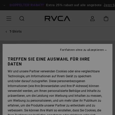
DIREKT
ZUR
DOPPELTER RABATT
Extra 25% rabatt auf alle angebote
Jetzt S
PRODUKTINFORMATION
SPRINGEN
T-Shirts
NEUHEITEN
Fortfahren ohne zu akzeptieren
TREFFEN SIE EINE AUSWAHL FÜR IHRE
DATEN
Wir und unsere Partner verwenden Cookies oder eine vergleichbare
Technologie, um Informationen auf Ihrem Gerät zu speichern
und/oder darauf zuzugreifen. Diese personenbezogenen
Informationen (wie Ihre Browserdaten und Ihre IP-Adresse) können
verwendet werden, um Ihnen personalisierte Beiträge und Inhalte zu
präsentieren, um die Leistung von Werbung und Inhalten zu messen,
um Werbung zu personalisieren, und um mehr über ihr Publikum zu
erfahren, um die Produkte unserer Partner zu entwickeln und zu
verbessern. Sie können Ihre Wahl so einstellen, dass Sie Cookies, die