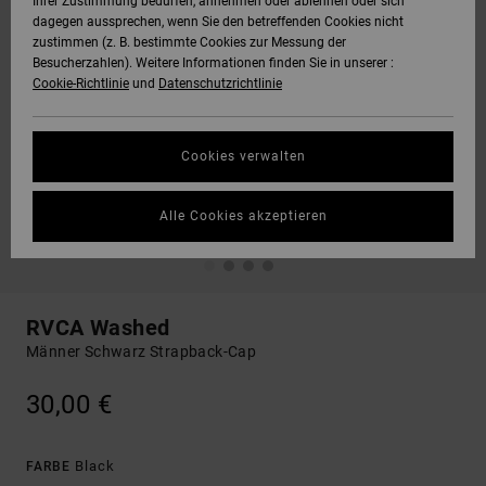
Ihrer Zustimmung bedürfen, annehmen oder ablehnen oder sich
dagegen aussprechen, wenn Sie den betreffenden Cookies nicht
zustimmen (z. B. bestimmte Cookies zur Messung der
Besucherzahlen). Weitere Informationen finden Sie in unserer :
Cookie-Richtlinie
und
Datenschutzrichtlinie
Cookies verwalten
Alle Cookies akzeptieren
RVCA Washed
Männer Schwarz Strapback-Cap
30,00 €
Black
FARBE