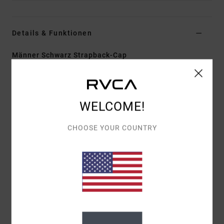
Details & Funktionen
Männer Schwarz Strapback-Cap
Style
EVYHA03032
Farbcode
blk
Funktionen
WELCOME!
Stoff:
Baumwoll-Twill
CHOOSE YOUR COUNTRY
Konstruktion:
5-Teiliger Clipverschluss
Schirm/Krempe:
Gebogener Schirm
Details:
Stickerei Mittig Vorne
Zusammensetzung
[Hauptstoff] 100 % Baumwolle
Versand & Rückversand