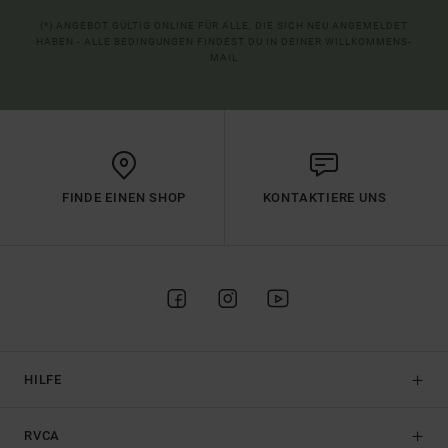
(*) ANGEBOT GÜLTIG ONLINE FÜR ALLE, DIE SICH NEU ANGEMELDET
HABEN - ALLE BEDINGUNGEN FINDEST DU IN DEINER WILLKOMMENS-
MAIL
FINDE EINEN SHOP
KONTAKTIERE UNS
HILFE
RVCA