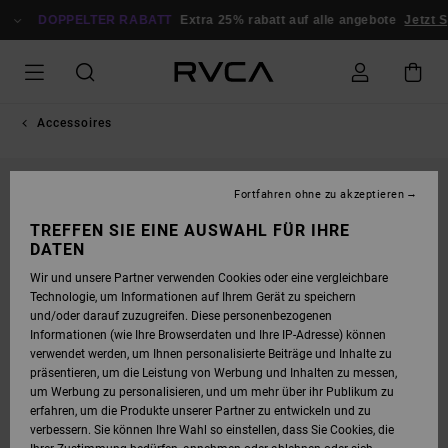
DIREKT
ZUR
DOPPELTER RABATT
Extra 25% rabatt auf alle angebote
Jetzt S
PRODUKTINFORMATION
SPRINGEN
Accessoires
NEUHEITEN
Fortfahren ohne zu akzeptieren
TREFFEN SIE EINE AUSWAHL FÜR IHRE
DATEN
Wir und unsere Partner verwenden Cookies oder eine vergleichbare
Technologie, um Informationen auf Ihrem Gerät zu speichern
und/oder darauf zuzugreifen. Diese personenbezogenen
Informationen (wie Ihre Browserdaten und Ihre IP-Adresse) können
verwendet werden, um Ihnen personalisierte Beiträge und Inhalte zu
präsentieren, um die Leistung von Werbung und Inhalten zu messen,
um Werbung zu personalisieren, und um mehr über ihr Publikum zu
erfahren, um die Produkte unserer Partner zu entwickeln und zu
verbessern. Sie können Ihre Wahl so einstellen, dass Sie Cookies, die