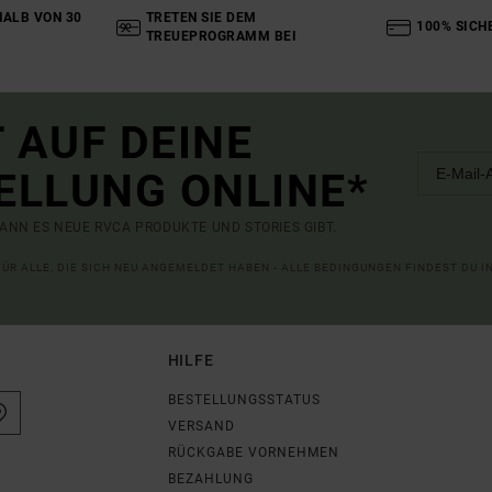
ALB VON 30
TRETEN SIE DEM
100% SICH
TREUEPROGRAMM BEI
 AUF DEINE
ELLUNG ONLINE*
ANN ES NEUE RVCA PRODUKTE UND STORIES GIBT.
 FÜR ALLE, DIE SICH NEU ANGEMELDET HABEN - ALLE BEDINGUNGEN FINDEST DU 
HILFE
BESTELLUNGSSTATUS
VERSAND
RÜCKGABE VORNEHMEN
BEZAHLUNG