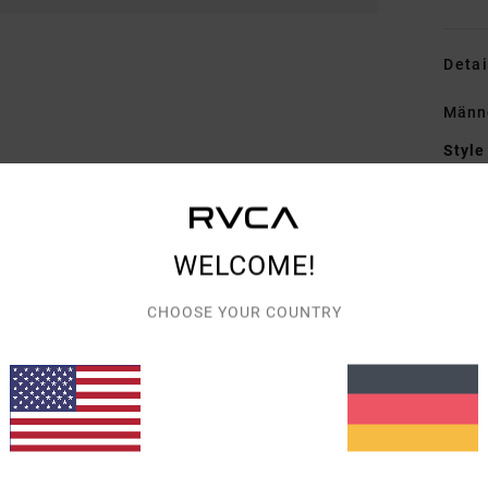
Detai
Männe
Style
Funk
M
WELCOME!
F
H
CHOOSE YOUR COUNTRY
G
Zusa
Vers