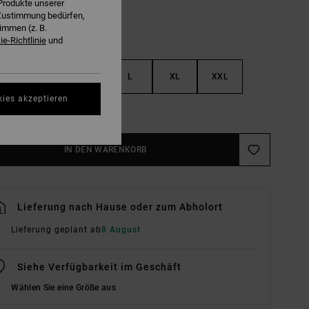
Produkte unserer
r Zustimmung bedürfen,
immen (z. B.
e-Richtlinie
und
S
M
L
XL
XXL
kies akzeptieren
ößentabelle Ansehen
IN DEN WARENKORB
Lieferung nach Hause oder zum Abholort
Lieferung geplant ab
8 August
Siehe Verfügbarkeit im Geschäft
Wählen Sie eine Größe aus