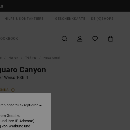
en
HILFE & KONTAKTIERE
GESCHENKKARTE
DE (€)
SHOPS
LOOKBOOK
te
Herren
T-Shirts
Kurze Ärmel
guaro Canyon
r Weiss T-Shirt
ONUS
00 €
hren ohne zu akzeptieren
Antique White
E
rem Gerät zu
 und Ihre IP-Adresse)
ng von Werbung und