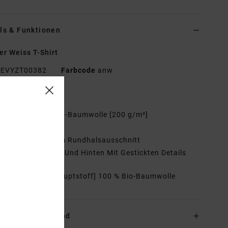
ls & Funktionen
r Weiss T-Shirt
EVYZT00382
Farbcode
anw
tionen
aterial:
100 % Bio-Baumwolle [200 g/m²]
it:
Relaxed Fit
als:
Rippstrick Am Rundhalsausschnitt
rafik:
Print Vorne Und Hinten Mit Gestickten Details
mmensetzung
[Hauptstoff] 100 % Bio-Baumwolle
and & Rückversand