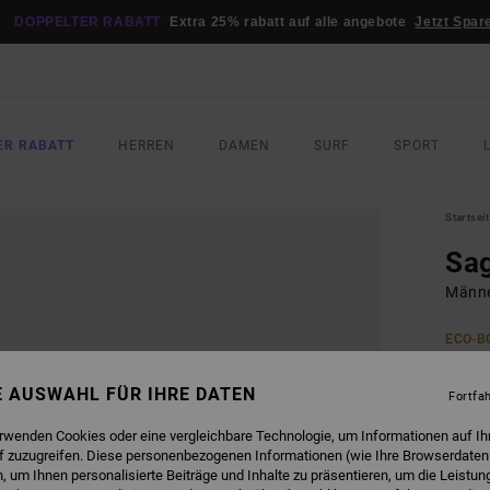
DOPPELTER RABATT
Extra 25% rabatt auf alle angebote
Jetzt Spar
ER RABATT
HERREN
DAMEN
SURF
SPORT
Startsei
Sa
Männe
ECO-B
35,
NE AUSWAHL FÜR IHRE DATEN
Fortfa
FARB
erwenden Cookies oder eine vergleichbare Technologie, um Informationen auf Ih
f zuzugreifen. Diese personenbezogenen Informationen (wie Ihre Browserdaten
 um Ihnen personalisierte Beiträge und Inhalte zu präsentieren, um die Leistu