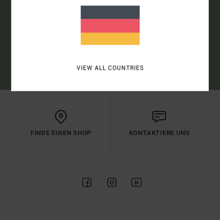
ANMELDEN
(*) ANGEBOT GÜLTIG ONLINE FÜR ALLE, DIE SICH NEU ANGEMELDET
HABEN - ALLE BEDINGUNGEN FINDEST DU IN DEINER WILLKOMMENS-
MAIL
VIEW ALL COUNTRIES
FINDE EINEN SHOP
KONTAKTIERE UNS