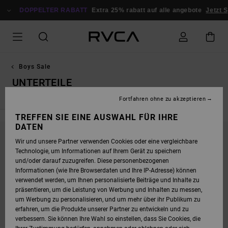
DIREKT
ZUR
DOPPELTER RABATT
Extra 25% rabatt auf alle angebote
Jetzt S
PRODUKT
AUSWAHL
SPRINGEN
Boys Sale
UNTERTEILE
Fortfahren ohne zu akzeptieren
TREFFEN SIE EINE AUSWAHL FÜR IHRE
DATEN
Wir und unsere Partner verwenden Cookies oder eine vergleichbare
BLEIB DABEI, DIE PRODUKTE SIND BALD
Technologie, um Informationen auf Ihrem Gerät zu speichern
WIEDER DA
und/oder darauf zuzugreifen. Diese personenbezogenen
Informationen (wie Ihre Browserdaten und Ihre IP-Adresse) können
verwendet werden, um Ihnen personalisierte Beiträge und Inhalte zu
präsentieren, um die Leistung von Werbung und Inhalten zu messen,
UPS, WIR KONNTEN KEINE ERGEBNISSE FÜR
um Werbung zu personalisieren, und um mehr über ihr Publikum zu
DEINE SUCHE FINDEN.
erfahren, um die Produkte unserer Partner zu entwickeln und zu
verbessern. Sie können Ihre Wahl so einstellen, dass Sie Cookies, die
KEIN PROBLEM! VERSUCHE ES MIT ANDEREN BEGRIFFEN ODER STÖBERE