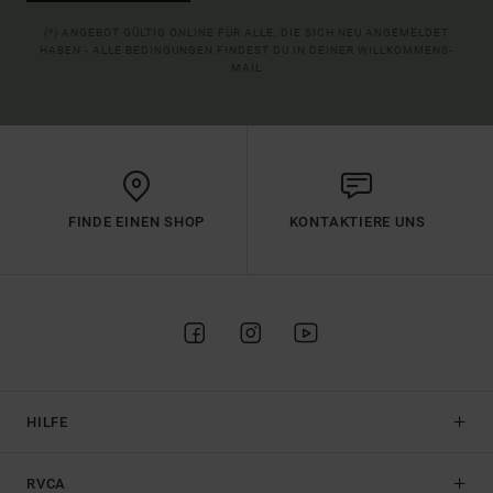
(*) ANGEBOT GÜLTIG ONLINE FÜR ALLE, DIE SICH NEU ANGEMELDET
HABEN - ALLE BEDINGUNGEN FINDEST DU IN DEINER WILLKOMMENS-
MAIL
FINDE EINEN SHOP
KONTAKTIERE UNS
HILFE
RVCA