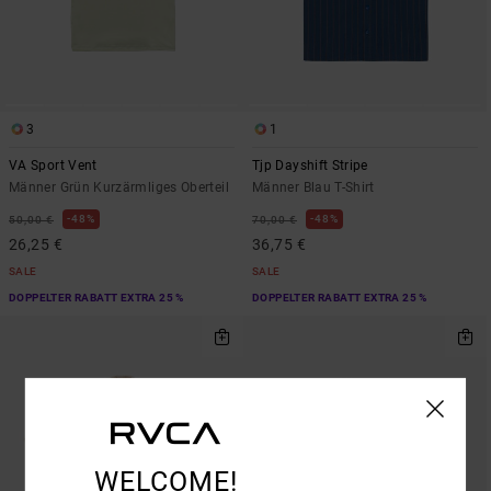
3
1
VA Sport Vent
Tjp Dayshift Stripe
Männer Grün Kurzärmliges Oberteil
Männer Blau T-Shirt
48%
48%
50,00 €
70,00 €
26,25 €
36,75 €
SALE
SALE
DOPPELTER RABATT EXTRA 25 %
DOPPELTER RABATT EXTRA 25 %
WELCOME!