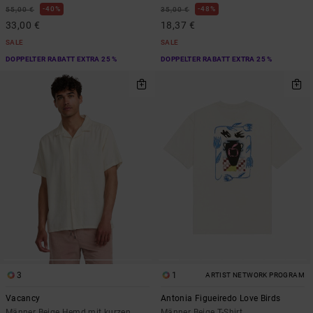
40%
48%
55,00 €
35,00 €
33,00 €
18,37 €
SALE
SALE
DOPPELTER RABATT EXTRA 25 %
DOPPELTER RABATT EXTRA 25 %
3
1
ARTIST NETWORK PROGRAM
Vacancy
Antonia Figueiredo Love Birds
Männer Beige Hemd mit kurzen
Männer Beige T-Shirt