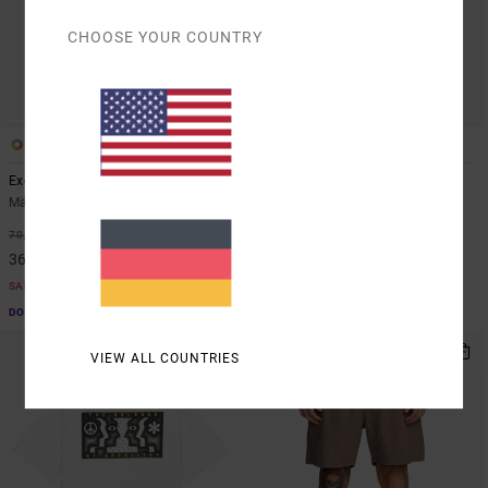
CHOOSE YOUR COUNTRY
1
2
Exotica Stripe
Va Blur
Männer Beige Kurzärmliges Hemd
Männer Weiss T-Shirt
48%
63%
70,00 €
40,00 €
36,75 €
15,00 €
SALE
SALE
DOPPELTER RABATT EXTRA 25 %
DOPPELTER RABATT EXTRA 25 %
VIEW ALL COUNTRIES