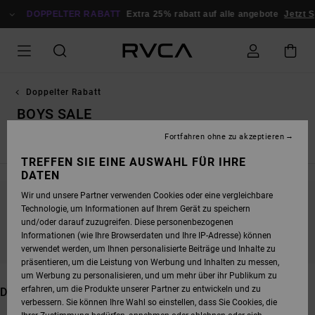
DIREKT
DOPPELTER RABATT
ZUR
Extra 25% rabatt auf alle angebote
Jetzt Sparen
PRODUKT
AUSWAHL
SPRINGEN
Doppelter Rabatt
BOYS SALE
Fortfahren ohne zu akzeptieren
Sale Männer
Sale Frauen
Sale Sport
TREFFEN SIE EINE AUSWAHL FÜR IHRE
DATEN
Wir und unsere Partner verwenden Cookies oder eine vergleichbare
Technologie, um Informationen auf Ihrem Gerät zu speichern
BLEIB DABEI, DIE PRODUKTE SIND BALD
und/oder darauf zuzugreifen. Diese personenbezogenen
WIEDER DA
Informationen (wie Ihre Browserdaten und Ihre IP-Adresse) können
verwendet werden, um Ihnen personalisierte Beiträge und Inhalte zu
präsentieren, um die Leistung von Werbung und Inhalten zu messen,
um Werbung zu personalisieren, und um mehr über ihr Publikum zu
erfahren, um die Produkte unserer Partner zu entwickeln und zu
DAS KÖNNTE DIR AUCH GEFALLEN
verbessern. Sie können Ihre Wahl so einstellen, dass Sie Cookies, die