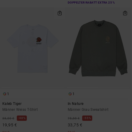
DOPPELTER RABATT EXTRA 25 %
1
1
Kaleb Tiger
In Nature
Männer Weiss T-Shirt
Männer Grau Sweatshirt
48%
55%
38,00 €
75,00 €
19,95 €
33,75 €