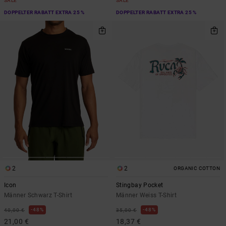
SALE
SALE
DOPPELTER RABATT EXTRA 25 %
DOPPELTER RABATT EXTRA 25 %
2
2
ORGANIC COTTON
Icon
Stingbay Pocket
Männer Schwarz T-Shirt
Männer Weiss T-Shirt
48%
48%
40,00 €
35,00 €
21,00 €
18,37 €