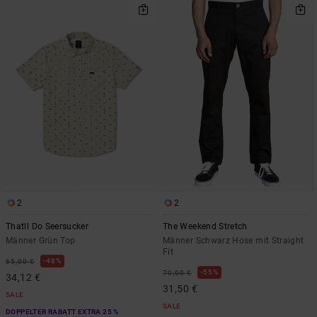
2
2
Thatll Do Seersucker
The Weekend Stretch
Männer Grün Top
Männer Schwarz Hose mit Straight
Fit
48%
65,00 €
55%
70,00 €
34,12 €
31,50 €
SALE
SALE
DOPPELTER RABATT EXTRA 25 %