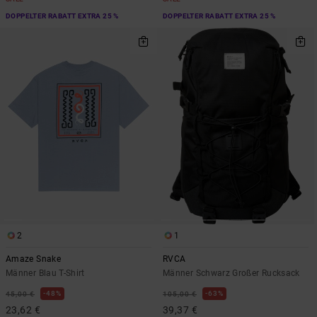
DOPPELTER RABATT EXTRA 25 %
DOPPELTER RABATT EXTRA 25 %
2
1
Amaze Snake
RVCA
Männer Blau T-Shirt
Männer Schwarz Großer Rucksack
48%
63%
45,00 €
105,00 €
23,62 €
39,37 €