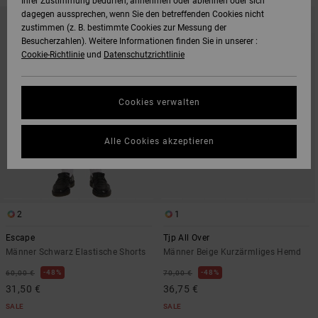
Ihrer Zustimmung bedürfen, annehmen oder ablehnen oder sich
DIREKT
ÜBERSPRINGEN
dagegen aussprechen, wenn Sie den betreffenden Cookies nicht
ZU
UND
zustimmen (z. B. bestimmte Cookies zur Messung der
DEN
FILTERN
FILTERKRITERIEN
NACH
Besucherzahlen). Weitere Informationen finden Sie in unserer :
SPRINGEN
Cookie-Richtlinie
und
Datenschutzrichtlinie
Cookies verwalten
Alle Cookies akzeptieren
2
1
Escape
Tjp All Over
Männer Schwarz Elastische Shorts
Männer Beige Kurzärmliges Hemd
48%
48%
60,00 €
70,00 €
31,50 €
36,75 €
SALE
SALE