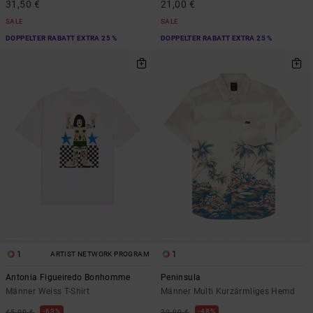
31,50 €
21,00 €
SALE
SALE
DOPPELTER RABATT EXTRA 25 %
DOPPELTER RABATT EXTRA 25 %
1
1
ARTIST NETWORK PROGRAM
Antonia Figueiredo Bonhomme
Peninsula
Männer Weiss T-Shirt
Männer Multi Kurzärmliges Hemd
63%
48%
45,00 €
70,00 €