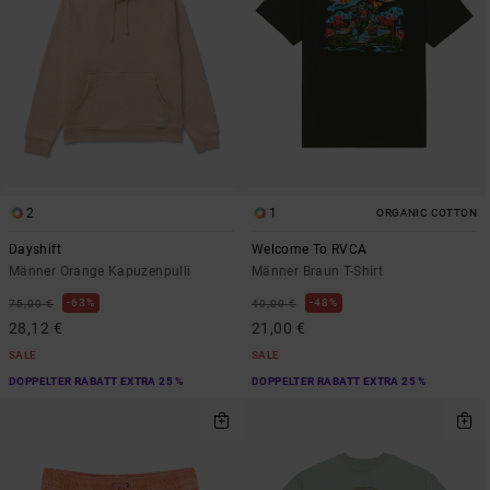
2
1
ORGANIC COTTON
Dayshift
Welcome To RVCA
Männer Orange Kapuzenpulli
Männer Braun T-Shirt
63%
48%
75,00 €
40,00 €
28,12 €
21,00 €
SALE
SALE
DOPPELTER RABATT EXTRA 25 %
DOPPELTER RABATT EXTRA 25 %