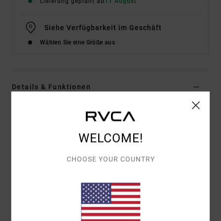
Lieferung geplant ab
11 August
Siehe Verfügbarkeit im Geschäft
Wählen Sie eine Größe aus
Details & Funktionen
Männer Blau T-Shirt
Style
EVYZT00378
Farbcode
mdy
WELCOME!
Funktionen
CHOOSE YOUR COUNTRY
Material:
100 % Bio-Baumwolle [200 g/m²]
Fit:
Relaxed Fit
Hals:
Rippstrick Am Rundhalsausschnitt
Grafik:
Auf Vorder- Und Rückseite Sind Motive Mit
Chenille-Stickereien Bedruckt.