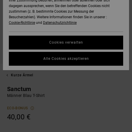
Ihrer Zustimmung bedürfen, annehmen oder ablehnen oder sich
dagegen aussprechen, wenn Sie den betreffenden Cookies nicht
zustimmen (z. B. bestimmte Cookies zur Messung der
Besucherzahlen). Weitere Informationen finden Sie in unserer :
Cookie-Richtlinie
und
Datenschutzrichtlinie
Cookies verwalten
Alle Cookies akzeptieren
Kurze Ärmel
Sanctum
Männer Blau T-Shirt
ECO-BONUS
40,00 €