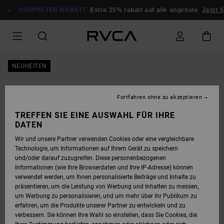
DIREKT
ZUR
DOPPELTER RABATT
Extra 25% rabatt auf alle angebote
Jetzt S
PRODUKTINFORMATION
SPRINGEN
NEUHEITEN
Fortfahren ohne zu akzeptieren
TREFFEN SIE EINE AUSWAHL FÜR IHRE
DATEN
Wir und unsere Partner verwenden Cookies oder eine vergleichbare
Technologie, um Informationen auf Ihrem Gerät zu speichern
und/oder darauf zuzugreifen. Diese personenbezogenen
Informationen (wie Ihre Browserdaten und Ihre IP-Adresse) können
verwendet werden, um Ihnen personalisierte Beiträge und Inhalte zu
präsentieren, um die Leistung von Werbung und Inhalten zu messen,
um Werbung zu personalisieren, und um mehr über ihr Publikum zu
erfahren, um die Produkte unserer Partner zu entwickeln und zu
verbessern. Sie können Ihre Wahl so einstellen, dass Sie Cookies, die