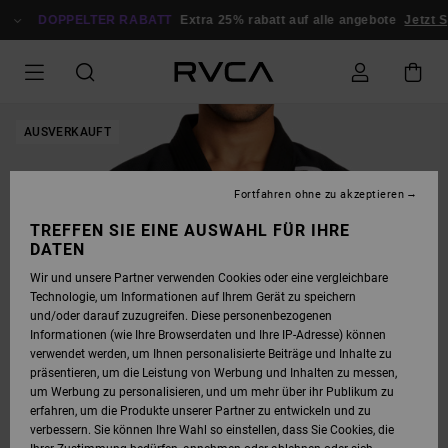
DIREKT
ZUR
DOPPELTER RABATT
Extra 25% rabatt auf alle angebote
Jetzt S
PRODUKTINFORMATION
SPRINGEN
AUSVERKAUFT
Fortfahren ohne zu akzeptieren
TREFFEN SIE EINE AUSWAHL FÜR IHRE
DATEN
Wir und unsere Partner verwenden Cookies oder eine vergleichbare
Technologie, um Informationen auf Ihrem Gerät zu speichern
und/oder darauf zuzugreifen. Diese personenbezogenen
Informationen (wie Ihre Browserdaten und Ihre IP-Adresse) können
verwendet werden, um Ihnen personalisierte Beiträge und Inhalte zu
präsentieren, um die Leistung von Werbung und Inhalten zu messen,
um Werbung zu personalisieren, und um mehr über ihr Publikum zu
erfahren, um die Produkte unserer Partner zu entwickeln und zu
verbessern. Sie können Ihre Wahl so einstellen, dass Sie Cookies, die