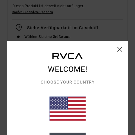
Dieses Produkt ist derzeit nicht auf Lager.
Kaufen Sie andere Optionen
Siehe Verfügbarkeit im Geschäft
Wählen Sie eine Größe aus
Details & Funktionen
WELCOME!
Männer Schwarz Jiu-Jitsu-Gi
CHOOSE YOUR COUNTRY
Style
AVYKI03008
Farbcode
blk
Funktionen
Stoff:
Baumwollstoff
Ausschnitt:
V-Ausschnitt
Ärmel:
Langärmlig