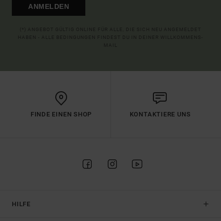
ANMELDEN
(*) ANGEBOT GÜLTIG ONLINE FÜR ALLE, DIE SICH NEU ANGEMELDET
HABEN - ALLE BEDINGUNGEN FINDEST DU IN DEINER WILLKOMMENS-
MAIL
FINDE EINEN SHOP
KONTAKTIERE UNS
HILFE