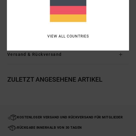
Taille:
Fester Bund
Verschluss:
Kordelzugverschluss
Logo:
Kunst des ANP-Künstlers Kelsey Brookes
Zusammensetzung
[Hauptstoff] 100 % Baumwolle
VIEW ALL COUNTRIES
Versand & Rückversand
ZULETZT ANGESEHENE ARTIKEL
KOSTENLOSER VERSAND UND RÜCKVERSAND FÜR MITGLIEDER
RÜCKGABE INNERHALB VON 30 TAGEN