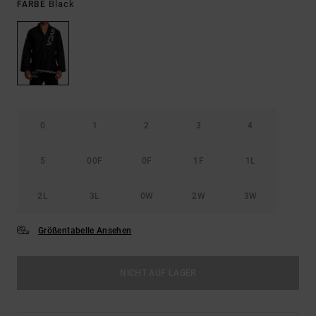
Black
FARBE
0
1
2
3
4
5
00F
0F
1F
1L
2L
3L
0W
2W
3W
Größentabelle Ansehen
NICHT AUF LAGER