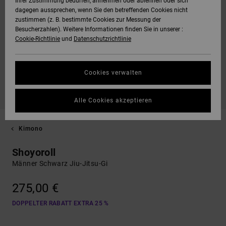
Ihrer Zustimmung bedürfen, annehmen oder ablehnen oder sich
dagegen aussprechen, wenn Sie den betreffenden Cookies nicht
zustimmen (z. B. bestimmte Cookies zur Messung der
Besucherzahlen). Weitere Informationen finden Sie in unserer :
Cookie-Richtlinie
und
Datenschutzrichtlinie
Cookies verwalten
Alle Cookies akzeptieren
Kimono
Shoyoroll
Männer Schwarz Jiu-Jitsu-Gi
275,00 €
DOPPELTER RABATT EXTRA 25 %