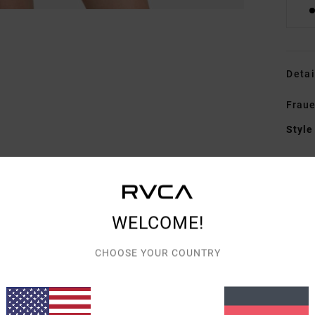
Detai
Fraue
Style
Funk
M
P
WELCOME!
V
E
CHOOSE YOUR COUNTRY
V
L
S