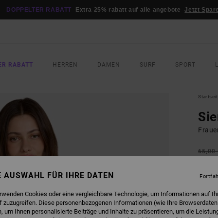
DOPPELTER RABATT
Extra 25% rabatt auf alle angebote
Jetzt Spar
ER RABATT
HERREN
DAMEN
SURF
SPORT
Startsei
Si
Fraue
65,00
34,
NE AUSWAHL FÜR IHRE DATEN
Fortfa
SALE
DOPPE
erwenden Cookies oder eine vergleichbare Technologie, um Informationen auf Ih
f zuzugreifen. Diese personenbezogenen Informationen (wie Ihre Browserdaten
 um Ihnen personalisierte Beiträge und Inhalte zu präsentieren, um die Leistu
FARB