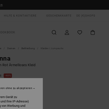
en
HILFE & KONTAKTIERE
GESCHENKKARTE
DE (€)
SHOPS
LOOKBOOK
te
Damen
Bekleidung
Kleider / Jumpsuits
enna
n Rot Ärmelloses Kleid
 €
48%
12 €
hren ohne zu akzeptieren
LTER RABATT EXTRA 25 %
rem Gerät zu
 und Ihre IP-Adresse)
ng von Werbung und
Terra Brown
E