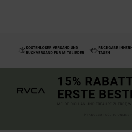
KOSTENLOSER VERSAND UND
RÜCKGABE INNERH
RÜCKVERSAND FÜR MITGLIEDER
TAGEN
15% RABATT
ERSTE BEST
MELDE DICH AN UND ERFAHRE ZUERST, W
(*) ANGEBOT GÜLTIG ONLINE