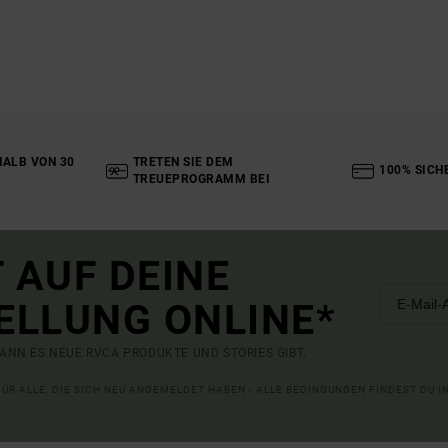
ALB VON 30
TRETEN SIE DEM
100% SICH
TREUEPROGRAMM BEI
 AUF DEINE
ELLUNG ONLINE*
ANN ES NEUE RVCA PRODUKTE UND STORIES GIBT.
 FÜR ALLE, DIE SICH NEU ANGEMELDET HABEN - ALLE BEDINGUNGEN FINDEST DU 