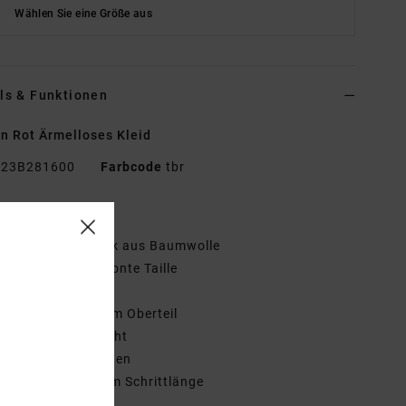
Wählen Sie eine Größe aus
ls & Funktionen
n Rot Ärmelloses Kleid
23B281600
Farbcode
tbr
tionen
aterial:
Rippstrick aus Baumwolle
assform:
figurbetonte Taille
erstellbare Träger
lastischer Smok am Oberteil
-förmige Taillennaht
ogo-Metallabzeichen
chrittlänge:
6,4 cm Schrittlänge