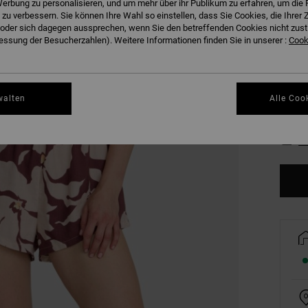
erbung zu personalisieren, und um mehr über ihr Publikum zu erfahren, um die 
 zu verbessern. Sie können Ihre Wahl so einstellen, dass Sie Cookies, die Ihre
der sich dagegen aussprechen, wenn Sie den betreffenden Cookies nicht zust
ssung der Besucherzahlen). Weitere Informationen finden Sie in unserer :
Cooki
walten
Alle Coo
XS
Gr