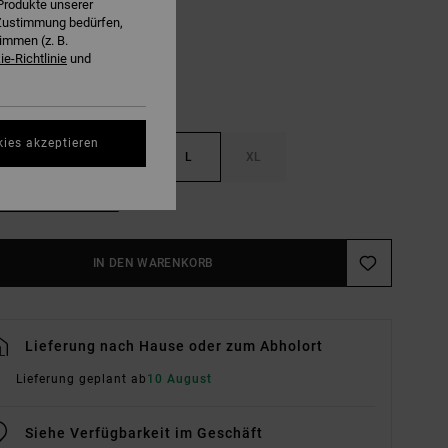
Produkte unserer
r Zustimmung bedürfen,
immen (z. B.
e-Richtlinie
und
kies akzeptieren
S
M
L
XL
ößentabelle Ansehen
IN DEN WARENKORB
Lieferung nach Hause oder zum Abholort
Lieferung geplant ab
10 August
Siehe Verfügbarkeit im Geschäft