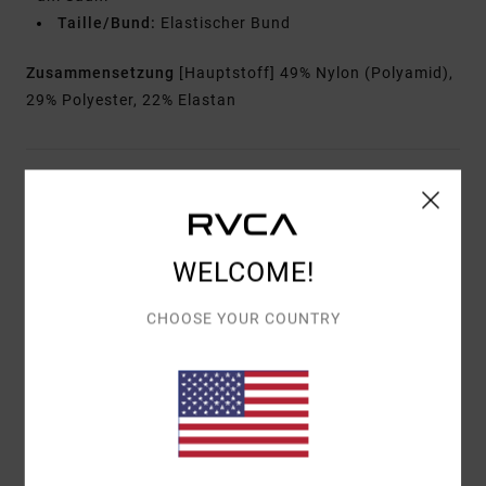
Taille/Bund:
Elastischer Bund
Zusammensetzung
[Hauptstoff] 49% Nylon (Polyamid),
29% Polyester, 22% Elastan
Versand & Rückversand
WELCOME!
Kundenbewertungen
CHOOSE YOUR COUNTRY
DURCHSCHNITTLICHE BEWERTUNG
5.0
/5
BASIEREND AUF
1 VERIFIZIERTEN BEWERTUNGEN
SEIT JUNI