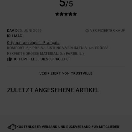
5
/5
DAVID
25. JUNI 2026
VERIFIZIERTER KAUF
ICH MAG
Original anzeigen - Français
KOMFORT
: 5
PREIS-LEISTUNGS-VERHÄLTNIS
: 4
GRÖSSE
:
/5
/5
PERFEKTE GRÖSSE
MATERIAL
: 5
FARBE
: 5
/5
/5
ICH EMPFEHLE DIESES PRODUKT
VERIFIZIERT VON
TRUSTVILLE
ZULETZT ANGESEHENE ARTIKEL
KOSTENLOSER VERSAND UND RÜCKVERSAND FÜR MITGLIEDER