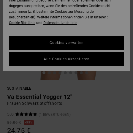
Ihrer Zustimmung bedürfen, annehmen oder ablehnen oder sich
dagegen aussprechen, wenn Sie den betreffenden Cookies nicht
zustimmen (z. B. bestimmte Cookies zur Messung der
Besucherzahlen). Weitere Informationen finden Sie in unserer :
Cookie-Richtlinie
und
Datenschutzrichtlinie
Cookies verwalten
Alle Cookies akzeptieren
SUSTAINABLE
Va Essential Yogger 12"
Frauen Schwarz Stoffshorts
5.0
(1 BEWERTUNGEN)
55,00 €
55%
24,75 €