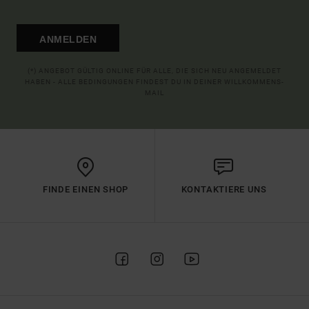
ANMELDEN
(*) ANGEBOT GÜLTIG ONLINE FÜR ALLE, DIE SICH NEU ANGEMELDET
HABEN - ALLE BEDINGUNGEN FINDEST DU IN DEINER WILLKOMMENS-
MAIL
FINDE EINEN SHOP
KONTAKTIERE UNS