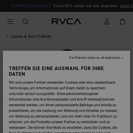
DIREKT
ZUR
DOPPELTER RABATT
Extra 25% rabatt auf alle angebote
Jetzt S
PRODUKTINFORMATION
SPRINGEN
Lycras & Surf-T-Shirts
NEUHEITEN
Fortfahren ohne zu akzeptieren
TREFFEN SIE EINE AUSWAHL FÜR IHRE
DATEN
Wir und unsere Partner verwenden Cookies oder eine vergleichbare
Technologie, um Informationen auf Ihrem Gerät zu speichern
und/oder darauf zuzugreifen. Diese personenbezogenen
Informationen (wie Ihre Browserdaten und Ihre IP-Adresse) können
verwendet werden, um Ihnen personalisierte Beiträge und Inhalte zu
präsentieren, um die Leistung von Werbung und Inhalten zu messen,
um Werbung zu personalisieren, und um mehr über ihr Publikum zu
erfahren, um die Produkte unserer Partner zu entwickeln und zu
verbessern. Sie können Ihre Wahl so einstellen, dass Sie Cookies, die