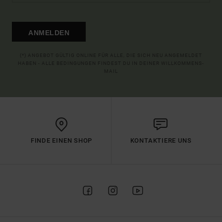
ANMELDEN
(*) ANGEBOT GÜLTIG ONLINE FÜR ALLE, DIE SICH NEU ANGEMELDET
HABEN - ALLE BEDINGUNGEN FINDEST DU IN DEINER WILLKOMMENS-
MAIL
FINDE EINEN SHOP
KONTAKTIERE UNS