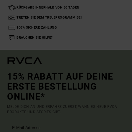
RÜCKGABE INNERHALB VON 30 TAGEN
TRETEN SIE DEM TREUEPROGRAMM BEI
100% SICHERE ZAHLUNG
BRAUCHEN SIE HILFE?
15% RABATT AUF DEINE
ERSTE BESTELLUNG
ONLINE*
MELDE DICH AN UND ERFAHRE ZUERST, WANN ES NEUE RVCA
PRODUKTE UND STORIES GIBT.