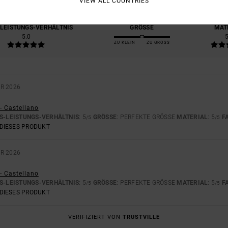
VIEW ALL COUNTRIES
100% UNSERER KUNDEN EMPFEHLEN DIESES PRODUKT
-LEISTUNGS-VERHÄLTNIS
GRÖSSE
MAT
5.0
ZU KLEIN
ZU GROSS
AR 2026
- Castellano
S-LEISTUNGS-VERHÄLTNIS
: 5
GRÖSSE
: PERFEKTE GRÖSSE
MATERIAL
: 5
F
/5
/5
DIESES PRODUKT
AR 2026
- Castellano
S-LEISTUNGS-VERHÄLTNIS
: 5
GRÖSSE
: PERFEKTE GRÖSSE
MATERIAL
: 5
F
/5
/5
DIESES PRODUKT
VERIFIZIERT VON
TRUSTVILLE