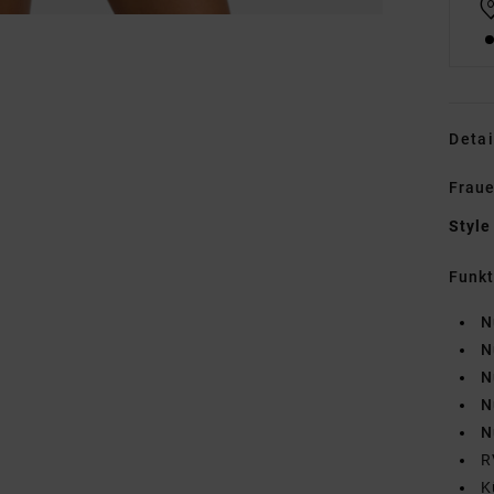
Detai
Fraue
Style
Funk
N
N
N
N
N
R
K