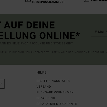
TREUEPROGRAMM BEI
 AUF DEINE
ELLUNG ONLINE*
ANN ES NEUE RVCA PRODUKTE UND STORIES GIBT.
 FÜR ALLE, DIE SICH NEU ANGEMELDET HABEN - ALLE BEDINGUNGEN FINDEST DU 
HILFE
BESTELLUNGSSTATUS
VERSAND
RÜCKGABE VORNEHMEN
BEZAHLUNG
REPARATUREN & GARANTIE