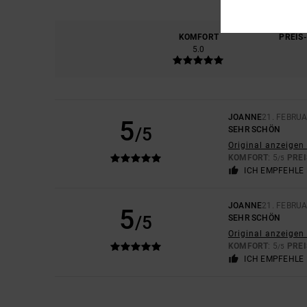
KOMFORT
PREIS
5.0
JOANNE
21. FEBRU
5
/5
SEHR SCHÖN
Original anzeigen 
KOMFORT
: 5
PREI
/5
ICH EMPFEHLE 
JOANNE
21. FEBRU
5
/5
SEHR SCHÖN
Original anzeigen 
KOMFORT
: 5
PREI
/5
ICH EMPFEHLE 