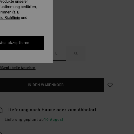
Produkte unserer
Winter Orchid
E
r Zustimmung bedürfen,
immen (z. B.
e-Richtlinie
und
kies akzeptieren
S
M
L
XL
ößentabelle Ansehen
IN DEN WARENKORB
Lieferung nach Hause oder zum Abholort
Lieferung geplant ab
10 August