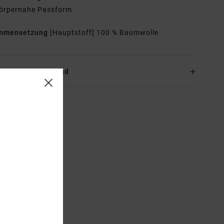
örpernahe Passform
mmensetzung
[Hauptstoff] 100 % Baumwolle
and & Rückversand