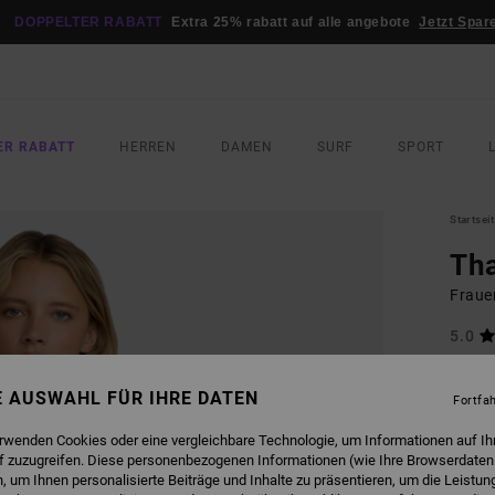
DOPPELTER RABATT
Extra 25% rabatt auf alle angebote
Jetzt Spar
ER RABATT
HERREN
DAMEN
SURF
SPORT
Startsei
Tha
Frauen
5.0
35,00
15,
NE AUSWAHL FÜR IHRE DATEN
Fortfa
SALE
erwenden Cookies oder eine vergleichbare Technologie, um Informationen auf Ih
DOPPE
f zuzugreifen. Diese personenbezogenen Informationen (wie Ihre Browserdaten
 um Ihnen personalisierte Beiträge und Inhalte zu präsentieren, um die Leistu