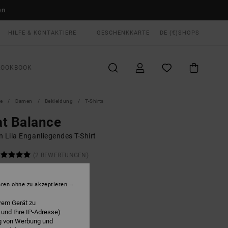
en
HILFE & KONTAKTIERE
GESCHENKKARTE
DE (€)
SHOPS
LOOKBOOK
te
Damen
Bekleidung
T-Shirts
t Balance
 Lila Enganliegendes T-Shirt
(2 BEWERTUNGEN)
 €
55%
75 €
hren ohne zu akzeptieren
rem Gerät zu
LTER RABATT EXTRA 25 %
 und Ihre IP-Adresse)
ng von Werbung und