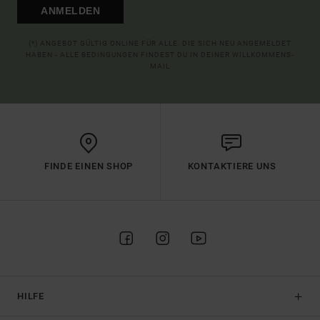
ANMELDEN
(*) ANGEBOT GÜLTIG ONLINE FÜR ALLE, DIE SICH NEU ANGEMELDET
HABEN - ALLE BEDINGUNGEN FINDEST DU IN DEINER WILLKOMMENS-
MAIL
FINDE EINEN SHOP
KONTAKTIERE UNS
HILFE