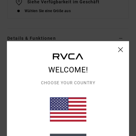
Siehe Verfügbarkeit im Geschäft
Wählen Sie eine Größe aus
Details & Funktionen
Frauen Schwarz T-Shirt
Style
EVJZT00184
Farbcode
kta0
WELCOME!
Funktionen
CHOOSE YOUR COUNTRY
Stoff:
Bio-Baumwolle [160 G/M2]
Passform:
Locker und entspannt
Details:
Vorderseite Mit Siebdruckmotiv
Zusammensetzung
[Hauptstoff] 100 % Bio-Baumwolle