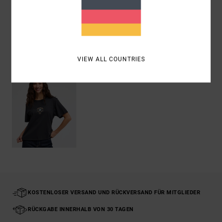
Versand & Rückversand
ZULETZT ANGESEHENE ARTIKEL
VIEW ALL COUNTRIES
KOSTENLOSER VERSAND UND RÜCKVERSAND FÜR MITGLIEDER
RÜCKGABE INNERHALB VON 30 TAGEN