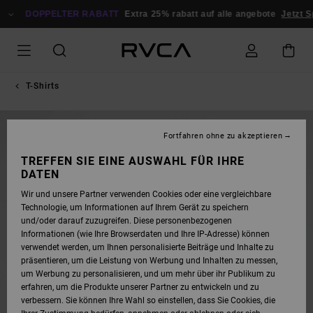
DIREKT
ZUR
DOPPELTER RABATT
Extra 25% rabatt auf alle angebote
Jetzt S
PRODUKTINFORMATION
SPRINGEN
T-Shirts
NEUHEITEN
Fortfahren ohne zu akzeptieren
TREFFEN SIE EINE AUSWAHL FÜR IHRE
DATEN
Wir und unsere Partner verwenden Cookies oder eine vergleichbare
Technologie, um Informationen auf Ihrem Gerät zu speichern
und/oder darauf zuzugreifen. Diese personenbezogenen
Informationen (wie Ihre Browserdaten und Ihre IP-Adresse) können
verwendet werden, um Ihnen personalisierte Beiträge und Inhalte zu
präsentieren, um die Leistung von Werbung und Inhalten zu messen,
um Werbung zu personalisieren, und um mehr über ihr Publikum zu
erfahren, um die Produkte unserer Partner zu entwickeln und zu
verbessern. Sie können Ihre Wahl so einstellen, dass Sie Cookies, die