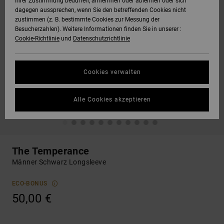
Ihrer Zustimmung bedürfen, annehmen oder ablehnen oder sich
dagegen aussprechen, wenn Sie den betreffenden Cookies nicht
zustimmen (z. B. bestimmte Cookies zur Messung der
Besucherzahlen). Weitere Informationen finden Sie in unserer :
Cookie-Richtlinie
und
Datenschutzrichtlinie
Cookies verwalten
Alle Cookies akzeptieren
The Temperance
Männer Schwarz Longsleeve
ECO-BONUS
50,00 €