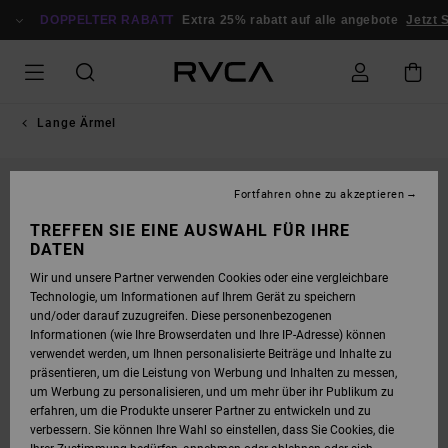
DIREKT
ZUR
DOPPELTER RABATT
Extra 25% rabatt auf alle angebote
Jetzt S
PRODUKTINFORMATION
SPRINGEN
Lange Ärmel
NEUHEITEN
Fortfahren ohne zu akzeptieren
TREFFEN SIE EINE AUSWAHL FÜR IHRE
DATEN
Wir und unsere Partner verwenden Cookies oder eine vergleichbare
Technologie, um Informationen auf Ihrem Gerät zu speichern
und/oder darauf zuzugreifen. Diese personenbezogenen
Informationen (wie Ihre Browserdaten und Ihre IP-Adresse) können
verwendet werden, um Ihnen personalisierte Beiträge und Inhalte zu
präsentieren, um die Leistung von Werbung und Inhalten zu messen,
um Werbung zu personalisieren, und um mehr über ihr Publikum zu
erfahren, um die Produkte unserer Partner zu entwickeln und zu
verbessern. Sie können Ihre Wahl so einstellen, dass Sie Cookies, die