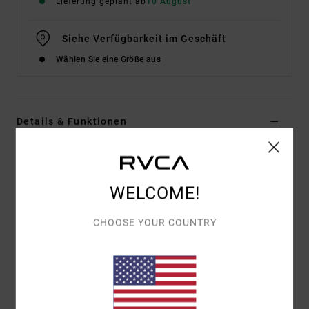
Lieferung geplant ab
10 August
Siehe Verfügbarkeit im Geschäft
Wählen Sie eine Größe aus
Details & Funktionen
Männer Schwarz Longsleeve
Style
EVYZT00367
Farbcode
kta0
WELCOME!
Funktionen
CHOOSE YOUR COUNTRY
Material:
100 % Bio-Baumwolle [200 g/m²]
Fit:
Relaxed Fit
Hals:
Rippstrick Am Rundhalsausschnitt
Grafik:
Print Vorne Und Hinten Mit Gestickten
Details