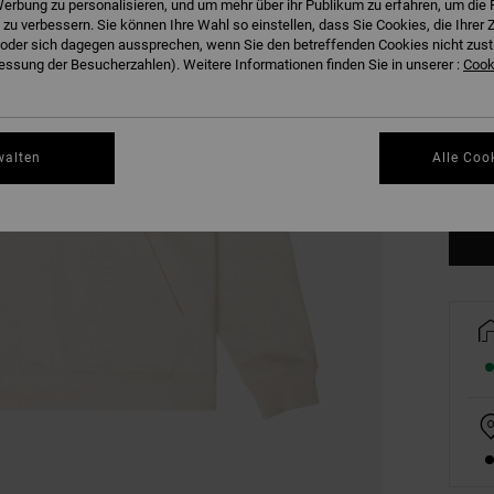
erbung zu personalisieren, und um mehr über ihr Publikum zu erfahren, um die 
 zu verbessern. Sie können Ihre Wahl so einstellen, dass Sie Cookies, die Ihre
der sich dagegen aussprechen, wenn Sie den betreffenden Cookies nicht zust
ssung der Besucherzahlen). Weitere Informationen finden Sie in unserer :
Cooki
XS
walten
Alle Coo
Gr