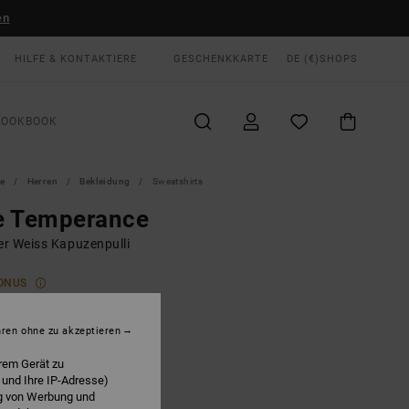
en
HILFE & KONTAKTIERE
GESCHENKKARTE
DE (€)
SHOPS
LOOKBOOK
te
Herren
Bekleidung
Sweatshirts
e Temperance
r Weiss Kapuzenpulli
ONUS
00 €
hren ohne zu akzeptieren
Salt
E
rem Gerät zu
 und Ihre IP-Adresse)
ng von Werbung und