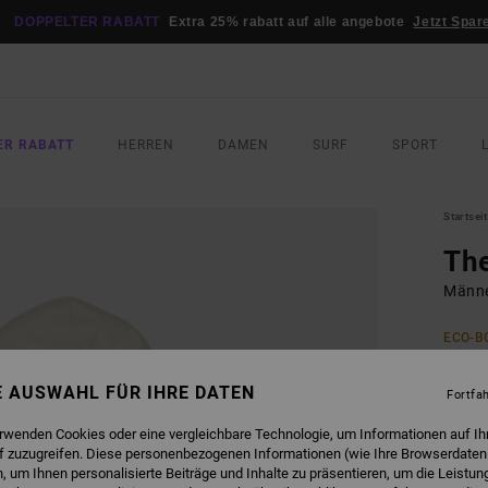
DOPPELTER RABATT
Extra 25% rabatt auf alle angebote
Jetzt Spar
ER RABATT
HERREN
DAMEN
SURF
SPORT
Startsei
Th
Männe
ECO-B
90,
NE AUSWAHL FÜR IHRE DATEN
Fortfa
FARB
erwenden Cookies oder eine vergleichbare Technologie, um Informationen auf Ih
f zuzugreifen. Diese personenbezogenen Informationen (wie Ihre Browserdaten
 um Ihnen personalisierte Beiträge und Inhalte zu präsentieren, um die Leistu