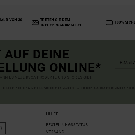
ALB VON 30
TRETEN SIE DEM
100% SICH
TREUEPROGRAMM BEI
 AUF DEINE
ELLUNG ONLINE*
ANN ES NEUE RVCA PRODUKTE UND STORIES GIBT.
 FÜR ALLE, DIE SICH NEU ANGEMELDET HABEN - ALLE BEDINGUNGEN FINDEST DU 
HILFE
BESTELLUNGSSTATUS
VERSAND