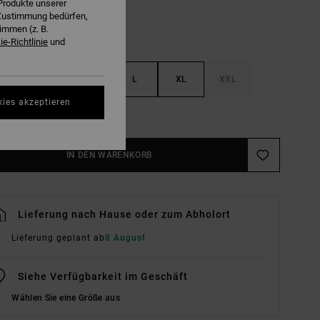
Produkte unserer
r Zustimmung bedürfen,
immen (z. B.
e-Richtlinie
und
S
M
L
XL
XXL
kies akzeptieren
ößentabelle Ansehen
IN DEN WARENKORB
Lieferung nach Hause oder zum Abholort
Lieferung geplant ab
8 August
Siehe Verfügbarkeit im Geschäft
Wählen Sie eine Größe aus