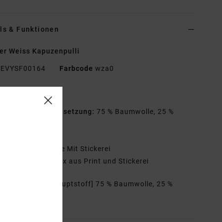
ls & Funktionen
r Weiss Kapuzenpulli
EVYSF00164
Farbcode
wza0
tionen
aterialzusammensetzung:
75 % Baumwolle, 25 %
celte Baumwolle
assform:
Relaxt
etails:
Vorderseite Mit Stickerei
ücken-Artwork: Mix aus Print und Stickerei
mmensetzung
[Hauptstoff] 75 % Baumwolle, 25 %
elte Baumwolle