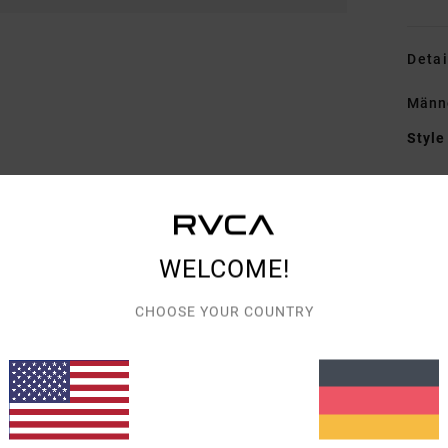
Detai
Männe
Style
Funk
M
recy
WELCOME!
P
D
CHOOSE YOUR COUNTRY
R
Zusa
recyc