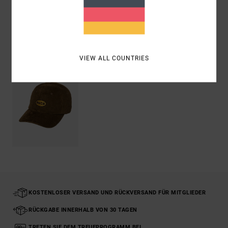
Versand & Rückversand
ZULETZT ANGESEHENE ARTIKEL
VIEW ALL COUNTRIES
KOSTENLOSER VERSAND UND RÜCKVERSAND FÜR MITGLIEDER
RÜCKGABE INNERHALB VON 30 TAGEN
TRETEN SIE DEM TREUEPROGRAMM BEI