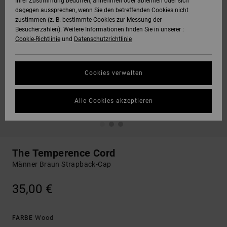
Ihrer Zustimmung bedürfen, annehmen oder ablehnen oder sich
dagegen aussprechen, wenn Sie den betreffenden Cookies nicht
zustimmen (z. B. bestimmte Cookies zur Messung der
Besucherzahlen). Weitere Informationen finden Sie in unserer :
Cookie-Richtlinie
und
Datenschutzrichtlinie
Cookies verwalten
Alle Cookies akzeptieren
The Temperence Cord
Männer Braun Strapback-Cap
35,00 €
Wood
FARBE