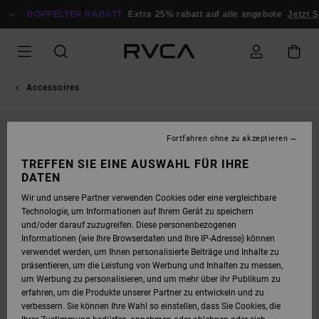
DIREKT
ZUR
DOPPELTER RABATT
Extra 25% rabatt auf alle angebote
Jetzt S
PRODUKTINFORMATION
SPRINGEN
Accessoires
NEUHEITEN
Fortfahren ohne zu akzeptieren
TREFFEN SIE EINE AUSWAHL FÜR IHRE
DATEN
Wir und unsere Partner verwenden Cookies oder eine vergleichbare
Technologie, um Informationen auf Ihrem Gerät zu speichern
und/oder darauf zuzugreifen. Diese personenbezogenen
Informationen (wie Ihre Browserdaten und Ihre IP-Adresse) können
verwendet werden, um Ihnen personalisierte Beiträge und Inhalte zu
präsentieren, um die Leistung von Werbung und Inhalten zu messen,
um Werbung zu personalisieren, und um mehr über ihr Publikum zu
erfahren, um die Produkte unserer Partner zu entwickeln und zu
verbessern. Sie können Ihre Wahl so einstellen, dass Sie Cookies, die