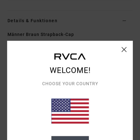
Details & Funktionen
Männer Braun Strapback-Cap
Style
EVYHA03027
Farbcode
woo
Funktionen
WELCOME!
Stoff:
Baumwoll-Twill
Konstruktion:
5-Teiliger Clipverschluss
CHOOSE YOUR COUNTRY
Schirm/Krempe:
Gebogener Schirm
Details:
Stickerei Mittig Vorne
Zusammensetzung
[Hauptmaterial] 80 % Polyester, 20
% Baumwolle