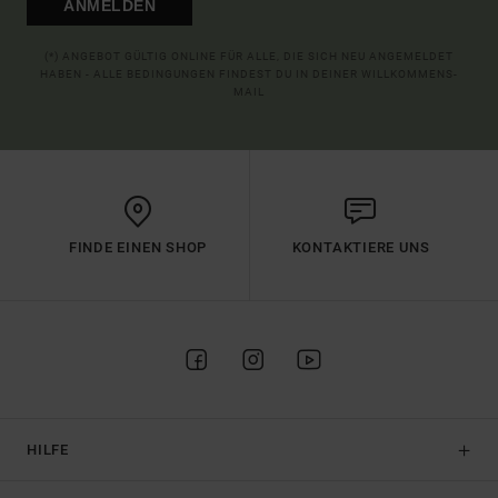
ANMELDEN
(*) ANGEBOT GÜLTIG ONLINE FÜR ALLE, DIE SICH NEU ANGEMELDET
HABEN - ALLE BEDINGUNGEN FINDEST DU IN DEINER WILLKOMMENS-
MAIL
FINDE EINEN SHOP
KONTAKTIERE UNS
HILFE