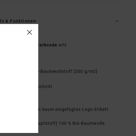
ls & Funktionen
r Weiss T-Shirt
UVYZT00743
Farbcode
wht
tionen
aterial:
100 % Bio-Baumwollstoff [200 g/m2]
it:
Relaxed Fit
als:
Rundhalsausschnitt
rmel:
kurzärmlig
ogo:
Druck vorne
n die Seitennaht am Saum eingefügtes Logo-Etikett
mmensetzung
[Hauptstoff] 100 % Bio-Baumwolle