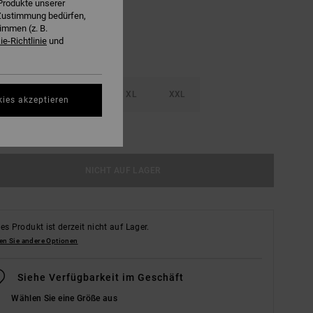
Produkte unserer
r Zustimmung bedürfen,
immen (z. B.
e-Richtlinie
und
M
L
XL
XXL
kies akzeptieren
ößentabelle Ansehen
NICHT AUF LAGER
es Produkt ist derzeit nicht auf Lager.
en Sie andere Optionen
Siehe Verfügbarkeit im Geschäft
Wählen Sie eine Größe aus