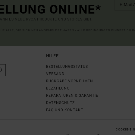
ELLUNG ONLINE*
ANN ES NEUE RVCA PRODUKTE UND STORIES GIBT.
 FÜR ALLE, DIE SICH NEU ANGEMELDET HABEN - ALLE BEDINGUNGEN FINDEST DU 
HILFE
BESTELLUNGSSTATUS
VERSAND
RÜCKGABE VORNEHMEN
BEZAHLUNG
REPARATUREN & GARANTIE
DATENSCHUTZ
FAQ UND KONTAKT
COOKIE-EI