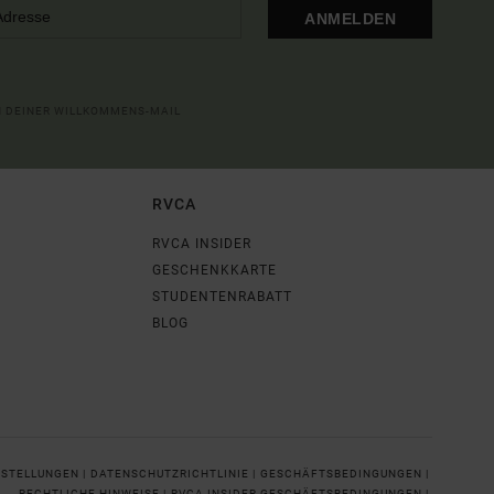
ANMELDEN
IN DEINER WILLKOMMENS-MAIL
RVCA
RVCA INSIDER
GESCHENKKARTE
STUDENTENRABATT
BLOG
NSTELLUNGEN |
DATENSCHUTZRICHTLINIE |
GESCHÄFTSBEDINGUNGEN |
RECHTLICHE HINWEISE |
RVCA INSIDER GESCHÄFTSBEDINGUNGEN |