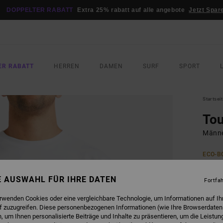
DOPPELTER RABATT
Extra 25% rabatt auf alle angebote
Jetzt Spar
ER RABATT
HERREN
DAMEN
SURF
SPORT
Startsei
To
Männe
ECO-B
35,
NE AUSWAHL FÜR IHRE DATEN
Fortfa
DOPPE
erwenden Cookies oder eine vergleichbare Technologie, um Informationen auf Ih
f zuzugreifen. Diese personenbezogenen Informationen (wie Ihre Browserdaten
FARB
 um Ihnen personalisierte Beiträge und Inhalte zu präsentieren, um die Leistu