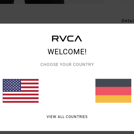
Detai
Männe
Style
WELCOME!
Funk
CHOOSE YOUR COUNTRY
M
F
H
Ä
L
I
VIEW ALL COUNTRIES
Zusa