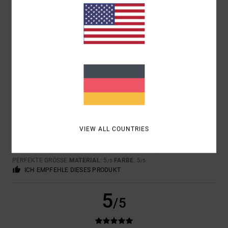
MATTHIAS
4. APRIL 2026
VERIFIZIERTER KAUF
BIN ZUFRIEDEN MIT DEM PRODUKT
KOMFORT
: 4
PREIS-LEISTUNGS-VERHÄLTNIS
: 4
GRÖSSE
:
/5
/5
PERFEKTE GRÖSSE
MATERIAL
: 4
FARBE
: 4
/5
/5
ICH EMPFEHLE DIESES PRODUKT
5
/5
VIEW ALL COUNTRIES
STEFFEN
18. MÄRZ 2026
VERIFIZIERTER KAUF
FALSCHES LOGO
KOMFORT
: 5
PREIS-LEISTUNGS-VERHÄLTNIS
: 5
GRÖSSE
:
/5
/5
PERFEKTE GRÖSSE
MATERIAL
: 5
FARBE
: 5
/5
/5
ICH EMPFEHLE DIESES PRODUKT
5
/5