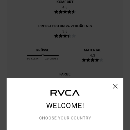
KOMFORT
4.8
PREIS-LEISTUNGS-VERHÄLTNIS
3.8
GRÖSSE
MATERIAL
4.3
ZU KLEIN
ZU GROSS
FARBE
4.8
WELCOME!
5
/5
CHOOSE YOUR COUNTRY