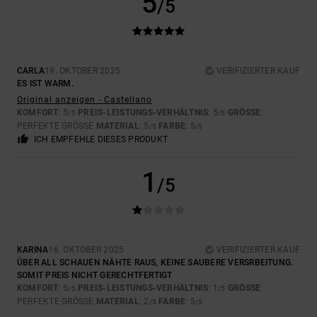
5
/5
CARLA
19. OKTOBER 2025
VERIFIZIERTER KAUF
ES IST WARM.
Original anzeigen - Castellano
KOMFORT
: 5
PREIS-LEISTUNGS-VERHÄLTNIS
: 5
GRÖSSE
:
/5
/5
PERFEKTE GRÖSSE
MATERIAL
: 5
FARBE
: 5
/5
/5
ICH EMPFEHLE DIESES PRODUKT
1
/5
KARINA
16. OKTOBER 2025
VERIFIZIERTER KAUF
ÜBER ALL SCHAUEN NÄHTE RAUS, KEINE SAUBERE VERSRBEITUNG.
SOMIT PREIS NICHT GERECHTFERTIGT
KOMFORT
: 5
PREIS-LEISTUNGS-VERHÄLTNIS
: 1
GRÖSSE
:
/5
/5
PERFEKTE GRÖSSE
MATERIAL
: 2
FARBE
: 5
/5
/5