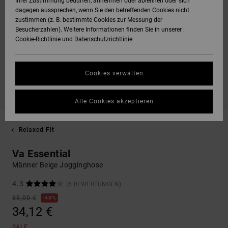
Ihrer Zustimmung bedürfen, annehmen oder ablehnen oder sich
dagegen aussprechen, wenn Sie den betreffenden Cookies nicht
zustimmen (z. B. bestimmte Cookies zur Messung der
Besucherzahlen). Weitere Informationen finden Sie in unserer :
Cookie-Richtlinie
und
Datenschutzrichtlinie
Cookies verwalten
Alle Cookies akzeptieren
Relaxed Fit
Va Essential
Männer Beige Jogginghose
4.3
(6 BEWERTUNGEN)
65,00 €
48%
34,12 €
SALE