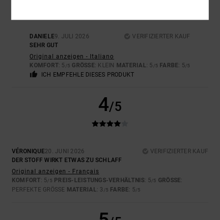
DANIELE
9. JULI 2026
VERIFIZIERTER KAUF
SEHR GUT
Original anzeigen - Italiano
KOMFORT
: 5
GRÖSSE
: KLEIN
MATERIAL
: 5
FARBE
: 5
/5
/5
/5
ICH EMPFEHLE DIESES PRODUKT
4
/5
VÉRONIQUE
20. JUNI 2026
VERIFIZIERTER KAUF
DER STOFF WIRKT ETWAS ZU SCHLAFF
Original anzeigen - Français
KOMFORT
: 5
PREIS-LEISTUNGS-VERHÄLTNIS
: 5
GRÖSSE
:
/5
/5
PERFEKTE GRÖSSE
MATERIAL
: 3
FARBE
: 5
/5
/5