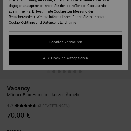
Ihrer Zustimmung bedürfen, annehmen oder ablehnen oder sich
dagegen aussprechen, wenn Sie den betreffenden Cookies nicht
zustimmen (z. B. bestimmte Cookies zur Messung der
Besucherzahlen). Weitere Informationen finden Sie in unserer :
Cookie-Richtlinie
und
Datenschutzrichtlinie
Cookies verwalten
Alle Cookies akzeptieren
Vacancy
Männer Blau Hemd mit kurzen Ärmeln
4.7
(3 BEWERTUNGEN)
70,00 €