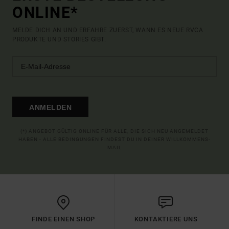
ONLINE*
MELDE DICH AN UND ERFAHRE ZUERST, WANN ES NEUE RVCA
PRODUKTE UND STORIES GIBT.
ANMELDEN
(*) ANGEBOT GÜLTIG ONLINE FÜR ALLE, DIE SICH NEU ANGEMELDET
HABEN - ALLE BEDINGUNGEN FINDEST DU IN DEINER WILLKOMMENS-
MAIL
FINDE EINEN SHOP
KONTAKTIERE UNS