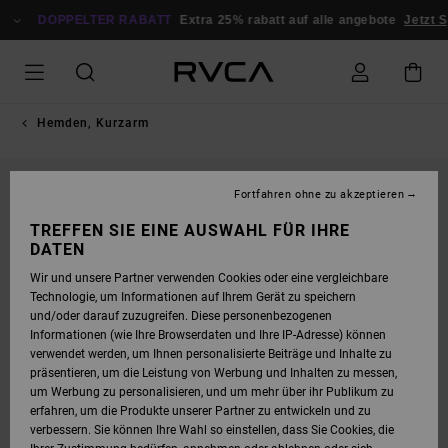
DIREKT
ZUR
DOPPELTER RABATT
Extra 25% rabatt auf alle angebote
Jetzt Sp
PRODUKTINFORMATION
SPRINGEN
Hemden, Kurzarm
NEUHEITEN
Fortfahren ohne zu akzeptieren
TREFFEN SIE EINE AUSWAHL FÜR IHRE
DATEN
Wir und unsere Partner verwenden Cookies oder eine vergleichbare
Technologie, um Informationen auf Ihrem Gerät zu speichern
und/oder darauf zuzugreifen. Diese personenbezogenen
Informationen (wie Ihre Browserdaten und Ihre IP-Adresse) können
verwendet werden, um Ihnen personalisierte Beiträge und Inhalte zu
präsentieren, um die Leistung von Werbung und Inhalten zu messen,
um Werbung zu personalisieren, und um mehr über ihr Publikum zu
erfahren, um die Produkte unserer Partner zu entwickeln und zu
verbessern. Sie können Ihre Wahl so einstellen, dass Sie Cookies, die