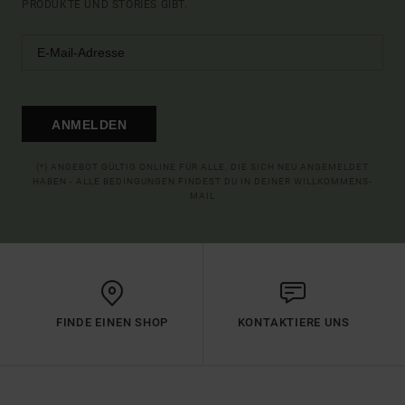
PRODUKTE UND STORIES GIBT.
ANMELDEN
(*) ANGEBOT GÜLTIG ONLINE FÜR ALLE, DIE SICH NEU ANGEMELDET
HABEN - ALLE BEDINGUNGEN FINDEST DU IN DEINER WILLKOMMENS-
MAIL
FINDE EINEN SHOP
KONTAKTIERE UNS