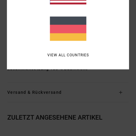
Leistentaschen innen
Futter:
Sherpa-Futter an Torso, Taft-Futter mit
Polyester-Füllung an den Ärmeln
Logo:
RVCA-Metallnietenknöpfe
RVCA-Label auf der Patte der Tasche links
Andere Features: Passende Bündchen mit
Nietenknöpfen
Verstellbare Lasche an der Taille
VIEW ALL COUNTRIES
Zusammensetzung
100 % Baumwolle
Versand & Rückversand
ZULETZT ANGESEHENE ARTIKEL