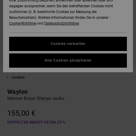
Ihrer Zustimmung bedürfen, annehmen oder ablehnen oder sich
dagegen aussprechen, wenn Sie den betreffenden Cookies nicht
zustimmen (z. B. bestimmte Cookies zur Messung der
Besucherzahlen). Weitere Informationen finden Sie in unserer :
Cookie-Richtlinie
und
Datenschutzrichtlinie
Cookies verwalten
Alle Cookies akzeptieren
Jacken
Waylon
Männer Braun Sherpa-Jacke
155,00 €
DOPPELTER RABATT EXTRA 25 %