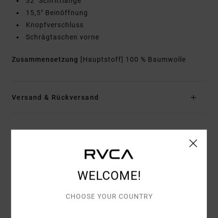
32" Schrittlänge
15,5" Beinöffnung
Knopfverschluss
Schrägtaschen vorne
Zusammensetzung
[Hauptstoff] 100 % Baumwolle
Versand & Rückversand
Kundenbewertungen
DURCHSCHNITTLICHE BEWERTUNG
WELCOME!
4.0
CHOOSE YOUR COUNTRY
/5