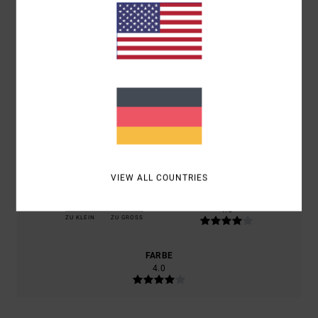
BASIEREND AUF
2 VERIFIZIERTEN BEWERTUNGEN
SEIT
SEPTEMBER 2025
50% UNSERER KUNDEN EMPFEHLEN DIESES PRODUKT
KOMFORT
4.0
PREIS-LEISTUNGS-VERHÄLTNIS
4.0
VIEW ALL COUNTRIES
GRÖSSE
MATERIAL
4.0
ZU KLEIN
ZU GROSS
FARBE
4.0