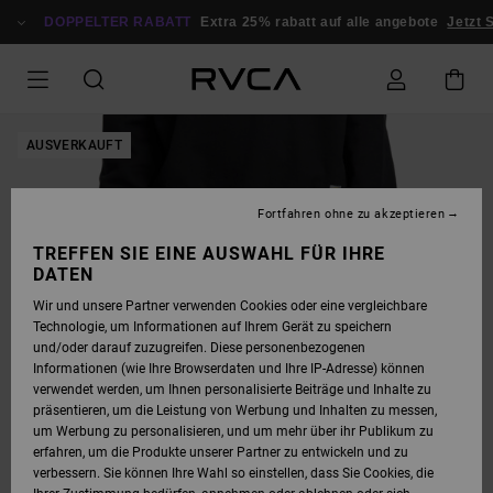
DIREKT
ZUR
DOPPELTER RABATT
Extra 25% rabatt auf alle angebote
Jetzt S
PRODUKTINFORMATION
SPRINGEN
AUSVERKAUFT
Fortfahren ohne zu akzeptieren
TREFFEN SIE EINE AUSWAHL FÜR IHRE
DATEN
Wir und unsere Partner verwenden Cookies oder eine vergleichbare
Technologie, um Informationen auf Ihrem Gerät zu speichern
und/oder darauf zuzugreifen. Diese personenbezogenen
Informationen (wie Ihre Browserdaten und Ihre IP-Adresse) können
verwendet werden, um Ihnen personalisierte Beiträge und Inhalte zu
präsentieren, um die Leistung von Werbung und Inhalten zu messen,
um Werbung zu personalisieren, und um mehr über ihr Publikum zu
erfahren, um die Produkte unserer Partner zu entwickeln und zu
verbessern. Sie können Ihre Wahl so einstellen, dass Sie Cookies, die