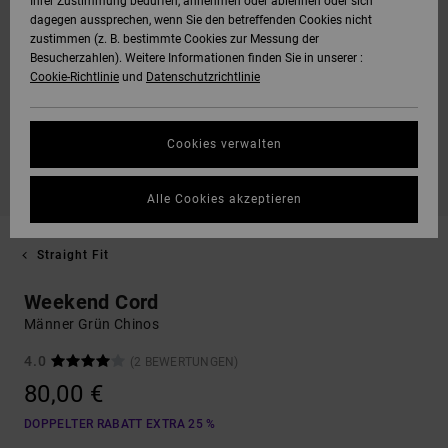
Ihrer Zustimmung bedürfen, annehmen oder ablehnen oder sich
dagegen aussprechen, wenn Sie den betreffenden Cookies nicht
zustimmen (z. B. bestimmte Cookies zur Messung der
Besucherzahlen). Weitere Informationen finden Sie in unserer :
Cookie-Richtlinie
und
Datenschutzrichtlinie
Cookies verwalten
Alle Cookies akzeptieren
Straight Fit
Weekend Cord
Männer Grün Chinos
4.0
(2 BEWERTUNGEN)
80,00 €
DOPPELTER RABATT EXTRA 25 %