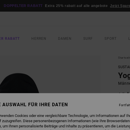
DOPPELTER RABATT
Extra 25% rabatt auf alle angebote
Jetzt Spar
ER RABATT
HERREN
DAMEN
SURF
SPORT
Startsei
SUSTA
Yog
Männe
4.7
100,0
NE AUSWAHL FÜR IHRE DATEN
Fortfa
45,
erwenden Cookies oder eine vergleichbare Technologie, um Informationen auf Ih
SALE
f zuzugreifen. Diese personenbezogenen Informationen (wie Ihre Browserdaten
DOPPE
 um Ihnen personalisierte Beiträge und Inhalte zu präsentieren, um die Leistu