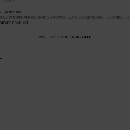
ER 2025
 - Português
S-LEISTUNGS-VERHÄLTNIS
: 5
GRÖSSE
: ZU GROSS
MATERIAL
: 5
FARBE
: 5
/5
/5
/5
DIESES PRODUKT
VERIFIZIERT VON
TRUSTVILLE
L