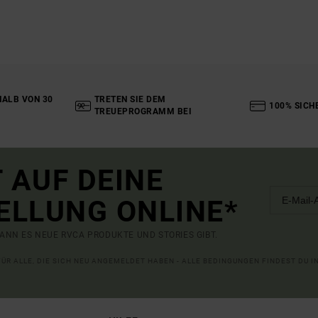
ALB VON 30
TRETEN SIE DEM
100% SICH
TREUEPROGRAMM BEI
 AUF DEINE
ELLUNG ONLINE*
ANN ES NEUE RVCA PRODUKTE UND STORIES GIBT.
 FÜR ALLE, DIE SICH NEU ANGEMELDET HABEN - ALLE BEDINGUNGEN FINDEST DU 