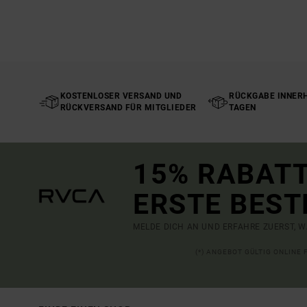
KOSTENLOSER VERSAND UND
RÜCKGABE INNERH
RÜCKVERSAND FÜR MITGLIEDER
TAGEN
15% RABATT
ERSTE BEST
MELDE DICH AN UND ERFAHRE ZUERST, W
(*) ANGEBOT GÜLTIG ONLINE