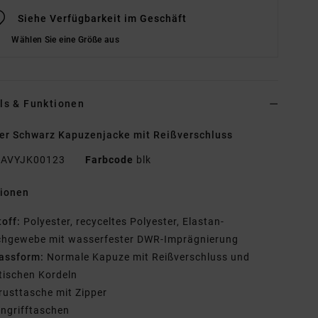
Siehe Verfügbarkeit im Geschäft
Wählen Sie eine Größe aus
ls & Funktionen
r Schwarz Kapuzenjacke mit Reißverschluss
AVYJK00123
Farbcode
blk
tionen
toff:
Polyester, recyceltes Polyester, Elastan-
chgewebe mit wasserfester DWR-Imprägnierung
assform:
Normale Kapuze mit Reißverschluss und
tischen Kordeln
rusttasche mit Zipper
ingrifftaschen