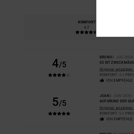
KOMFORT
PREIS
4.7
BRUNO
3. JULI 2026
4
/5
ES IST ZWECKMÄSSI
Original anzeigen 
KOMFORT
: 4
PREI
/5
ICH EMPFEHLE 
JUAN
3. JUNI 2026
5
/5
AUFGRUND DER QUA
Original anzeigen 
KOMFORT
: 5
PREI
/5
ICH EMPFEHLE 