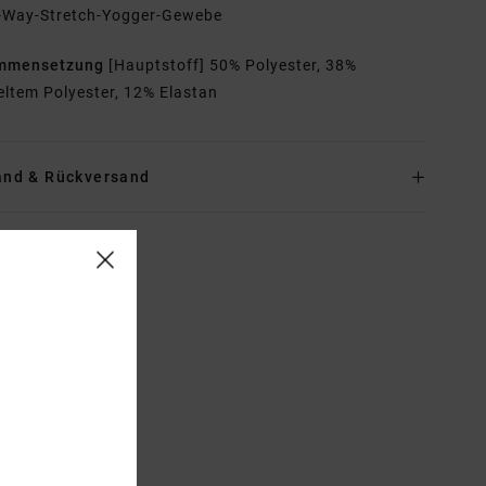
-Way-Stretch-Yogger-Gewebe
mmensetzung
[Hauptstoff] 50% Polyester, 38%
eltem Polyester, 12% Elastan
and & Rückversand