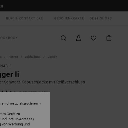
en
HILFE & KONTAKTIERE
GESCHENKKARTE
DE (€)
SHOPS
LOOKBOOK
te
Herren
Bekleidung
Jacken
INABLE
ger Ii
r Schwarz Kapuzenjacke mit Reißverschluss
(3 BEWERTUNGEN)
0 €
55%
hren ohne zu akzeptieren
00 €
rem Gerät zu
 und Ihre IP-Adresse)
LTER RABATT EXTRA 25 %
ng von Werbung und