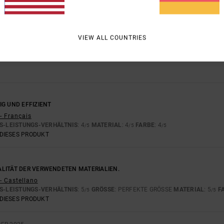
BASIEREND AUF
3 VERIFIZIERTEN BEWERTUNGEN
SEIT NOVEMBER 2025
100% UNSERER KUNDEN EMPFEHLEN DIESES PRODUKT
-LEISTUNGS-VERHÄLTNIS
GRÖSSE
MAT
VIEW ALL COUNTRIES
4.7
ZU KLEIN
ZU GROSS
G UND EFFIZIENT
- Français
S-LEISTUNGS-VERHÄLTNIS
: 4
MATERIAL
: 4
FARBE
: 4
/5
/5
/5
DIESES PRODUKT
LITÄT DER VERWENDETEN MATERIALIEN.
- Castellano
S-LEISTUNGS-VERHÄLTNIS
: 5
GRÖSSE
: PERFEKTE GRÖSSE
MATERIAL
: 5
F
/5
/5
DIESES PRODUKT