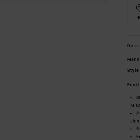
Detai
Männe
Style
Funk
S
Mis
P
elas
B
E