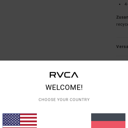
4
Zusa
recyc
Vers
WELCOME!
DURCHSCHNITTLICHE BEWERTUNG
CHOOSE YOUR COUNTRY
4.7
/5