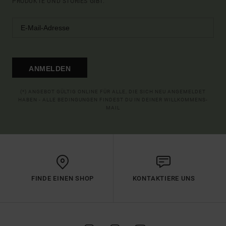
PRODUKTE UND STORIES GIBT.
ANMELDEN
(*) ANGEBOT GÜLTIG ONLINE FÜR ALLE, DIE SICH NEU ANGEMELDET
HABEN - ALLE BEDINGUNGEN FINDEST DU IN DEINER WILLKOMMENS-
MAIL
FINDE EINEN SHOP
KONTAKTIERE UNS