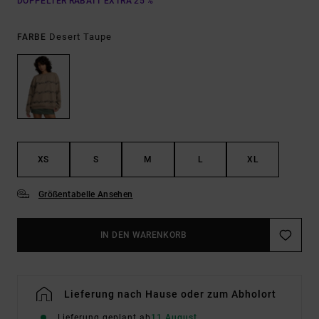
DOPPELTER RABATT EXTRA 25 %
Desert Taupe
FARBE
XS
S
M
L
XL
Größentabelle Ansehen
IN DEN WARENKORB
Lieferung nach Hause oder zum Abholort
Lieferung geplant ab
11 August