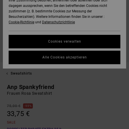
Ihrer Zustimmung bedürfen, annehmen oder ablehnen oder sich
dagegen aussprechen, wenn Sie den betreffenden Cookies nicht
zustimmen (z. B. bestimmte Cookies zur Messung der
Besucherzahlen). Weitere Informationen finden Sie in unserer :
Cookie-Richtlinie
und
Datenschutzrichtlinie
Cookies verwalten
Alle Cookies akzeptieren
Sweatshirts
Anp Spankyfriend
Frauen Rosa Sweatshirt
75,00 €
55%
33,75 €
SALE