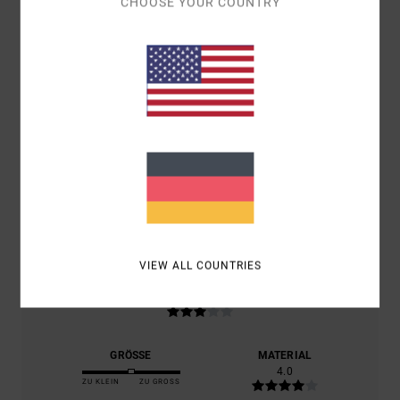
CHOOSE YOUR COUNTRY
DURCHSCHNITTLICHE BEWERTUNG
5.0
/5
BASIEREND AUF
1 VERIFIZIERTEN BEWERTUNGEN
SEIT MAI
2026
100% UNSERER KUNDEN EMPFEHLEN DIESES PRODUKT
KOMFORT
4.0
VIEW ALL COUNTRIES
PREIS-LEISTUNGS-VERHÄLTNIS
3.0
GRÖSSE
MATERIAL
4.0
ZU KLEIN
ZU GROSS