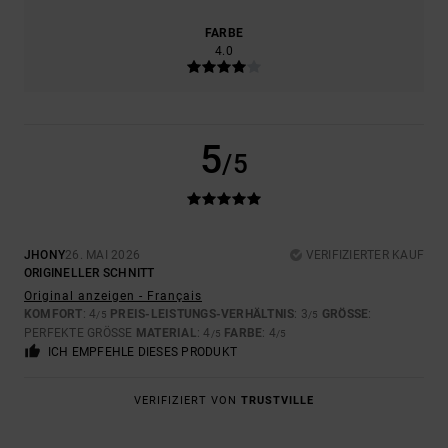
FARBE
4.0
5
/5
JHONY
26. MAI 2026
VERIFIZIERTER KAUF
ORIGINELLER SCHNITT
Original anzeigen - Français
KOMFORT
: 4
PREIS-LEISTUNGS-VERHÄLTNIS
: 3
GRÖSSE
:
/5
/5
PERFEKTE GRÖSSE
MATERIAL
: 4
FARBE
: 4
/5
/5
ICH EMPFEHLE DIESES PRODUKT
VERIFIZIERT VON
TRUSTVILLE