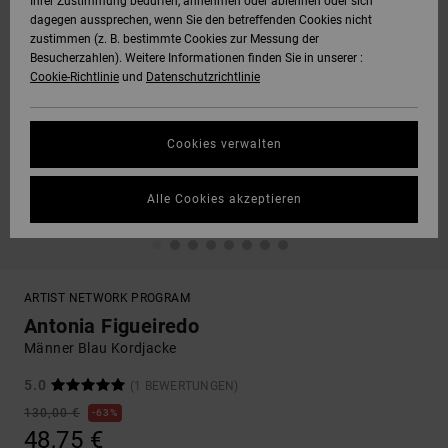
Ihrer Zustimmung bedürfen, annehmen oder ablehnen oder sich
dagegen aussprechen, wenn Sie den betreffenden Cookies nicht
zustimmen (z. B. bestimmte Cookies zur Messung der
Besucherzahlen). Weitere Informationen finden Sie in unserer :
Cookie-Richtlinie
und
Datenschutzrichtlinie
Cookies verwalten
Alle Cookies akzeptieren
ARTIST NETWORK PROGRAM
Antonia Figueiredo
Männer Blau Kordjacke
5.0
(1 BEWERTUNGEN)
130,00 €
63%
48,75 €