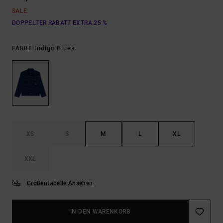
SALE
DOPPELTER RABATT EXTRA 25 %
Indigo Blues
FARBE
XS
S
M
L
XL
XXL
Größentabelle Ansehen
IN DEN WARENKORB