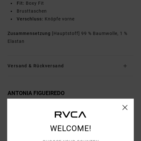
Fit:
Boxy Fit
Brusttaschen
Verschluss:
Knöpfe vorne
Zusammensetzung
[Hauptstoff] 99 % Baumwolle, 1 %
Elastan
Versand & Rückversand
ANTONIA FIGUEIREDO
Kundenbewertungen
WELCOME!