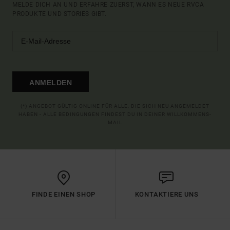
MELDE DICH AN UND ERFAHRE ZUERST, WANN ES NEUE RVCA
PRODUKTE UND STORIES GIBT.
ANMELDEN
(*) ANGEBOT GÜLTIG ONLINE FÜR ALLE, DIE SICH NEU ANGEMELDET
HABEN - ALLE BEDINGUNGEN FINDEST DU IN DEINER WILLKOMMENS-
MAIL
FINDE EINEN SHOP
KONTAKTIERE UNS