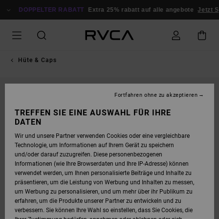
DIREKT
ZUR
DOPPELTER RABATT
Extra 25% rabatt auf alle angebote
Jetzt S
PRODUKTINFORMATION
SPRINGEN
Hüte & Caps
Fortfahren ohne zu akzeptieren
TREFFEN SIE EINE AUSWAHL FÜR IHRE
DATEN
Wir und unsere Partner verwenden Cookies oder eine vergleichbare
Technologie, um Informationen auf Ihrem Gerät zu speichern
und/oder darauf zuzugreifen. Diese personenbezogenen
Informationen (wie Ihre Browserdaten und Ihre IP-Adresse) können
verwendet werden, um Ihnen personalisierte Beiträge und Inhalte zu
präsentieren, um die Leistung von Werbung und Inhalten zu messen,
um Werbung zu personalisieren, und um mehr über ihr Publikum zu
erfahren, um die Produkte unserer Partner zu entwickeln und zu
verbessern. Sie können Ihre Wahl so einstellen, dass Sie Cookies, die