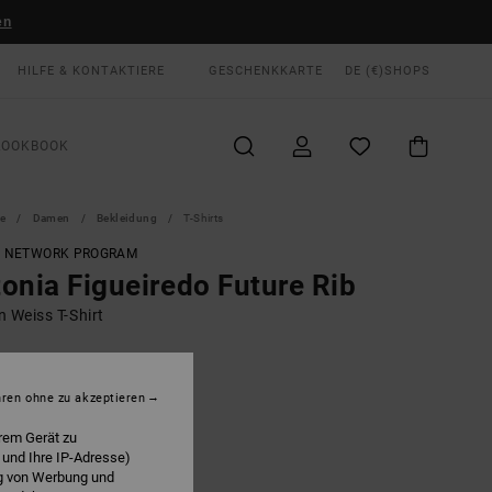
en
HILFE & KONTAKTIERE
GESCHENKKARTE
DE (€)
SHOPS
LOOKBOOK
te
Damen
Bekleidung
T-Shirts
T NETWORK PROGRAM
onia Figueiredo Future Rib
 Weiss T-Shirt
ONUS
 €
63%
hren ohne zu akzeptieren
12 €
rem Gerät zu
 und Ihre IP-Adresse)
ng von Werbung und
LTER RABATT EXTRA 25 %