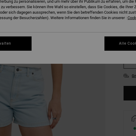
erbung zu personalisieren, und um mehr über ihr Publikum zu erfahren, um die 
 zu verbessern. Sie können Ihre Wahl so einstellen, dass Sie Cookies, die Ihre
FARB
der sich dagegen aussprechen, wenn Sie den betreffenden Cookies nicht zust
ssung der Besucherzahlen). Weitere Informationen finden Sie in unserer :
Cooki
walten
Alle Coo
XS
Gr