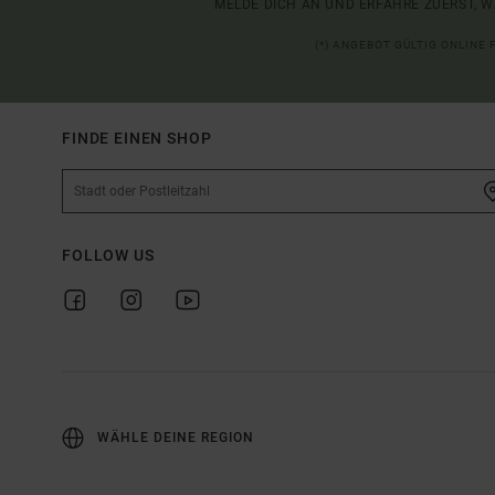
MELDE DICH AN UND ERFAHRE ZUERST, W
(*) ANGEBOT GÜLTIG ONLINE
FINDE EINEN SHOP
FOLLOW US
WÄHLE DEINE REGION