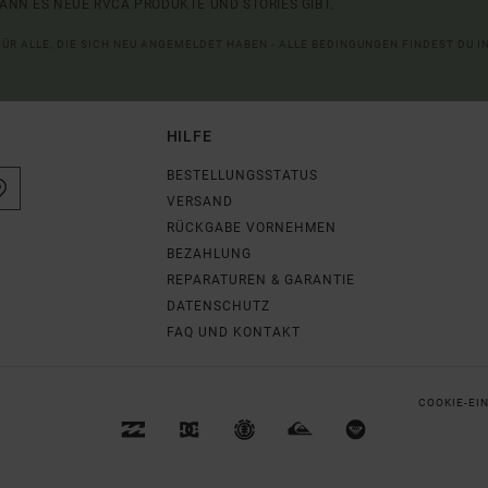
ANN ES NEUE RVCA PRODUKTE UND STORIES GIBT.
 FÜR ALLE, DIE SICH NEU ANGEMELDET HABEN - ALLE BEDINGUNGEN FINDEST DU 
HILFE
BESTELLUNGSSTATUS
VERSAND
RÜCKGABE VORNEHMEN
BEZAHLUNG
REPARATUREN & GARANTIE
DATENSCHUTZ
FAQ UND KONTAKT
COOKIE-EI