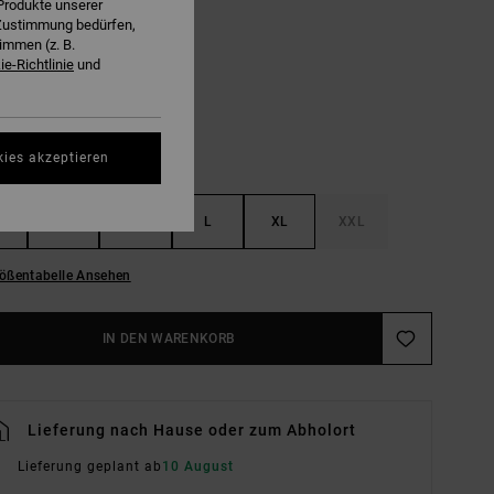
Produkte unserer
r Zustimmung bedürfen,
Cloud Dancer
E
immen (z. B.
e-Richtlinie
und
kies akzeptieren
S
M
L
XL
XXL
ößentabelle Ansehen
IN DEN WARENKORB
Lieferung nach Hause oder zum Abholort
Lieferung geplant ab
10 August