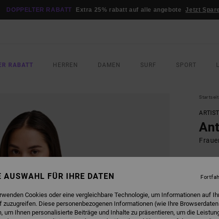
DOPPELTER RABATT
Extra 25% rabatt auf alle angebote
Jetzt Spar
ER RABATT
HERREN
DAMEN
SURF
SPORT
Startsei
ARTIS
Ant
Frauen
ECO-B
35,00
NE AUSWAHL FÜR IHRE DATEN
Fortfa
13,
erwenden Cookies oder eine vergleichbare Technologie, um Informationen auf Ih
SALE
f zuzugreifen. Diese personenbezogenen Informationen (wie Ihre Browserdaten
 um Ihnen personalisierte Beiträge und Inhalte zu präsentieren, um die Leistu
DOPPE