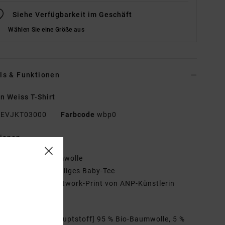
Siehe Verfügbarkeit im Geschäft
Wählen Sie eine Größe aus
ls & Funktionen
n Weiss T-Shirt
EVJKT03000
Farbcode
wbp0
tionen
aterial:
Bio-Baumwolle
assform:
Kurzärmliges Baby-Tee
asserbasierter Artwork-Print von ANP-Künstlerin
nia Figueiredo
mmensetzung
[Hauptstoff] 95 % Bio-Baumwolle, 5 %