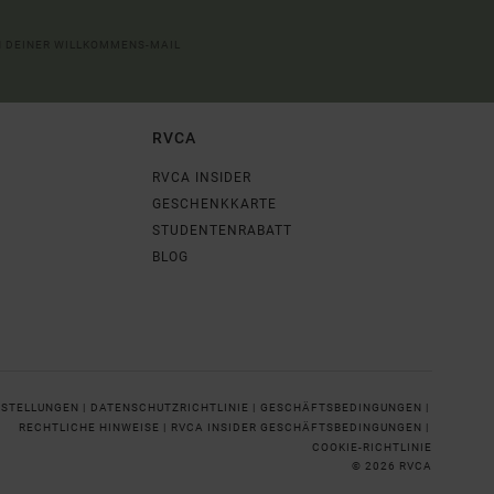
IN DEINER WILLKOMMENS-MAIL
RVCA
RVCA INSIDER
GESCHENKKARTE
STUDENTENRABATT
BLOG
NSTELLUNGEN |
DATENSCHUTZRICHTLINIE |
GESCHÄFTSBEDINGUNGEN |
RECHTLICHE HINWEISE |
RVCA INSIDER GESCHÄFTSBEDINGUNGEN |
COOKIE-RICHTLINIE
© 2026 RVCA