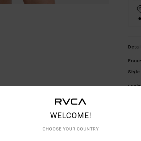
Detai
Fraue
Style
Funk
M
P
WELCOME!
W
Anto
CHOOSE YOUR COUNTRY
Zusa