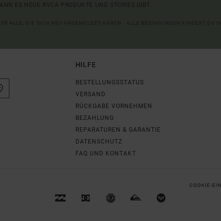
ANN ES NEUE RVCA PRODUKTE UND STORIES GIBT.
 FÜR ALLE, DIE SICH NEU ANGEMELDET HABEN - ALLE BEDINGUNGEN FINDEST DU 
HILFE
BESTELLUNGSSTATUS
VERSAND
RÜCKGABE VORNEHMEN
BEZAHLUNG
REPARATUREN & GARANTIE
DATENSCHUTZ
FAQ UND KONTAKT
COOKIE-EI