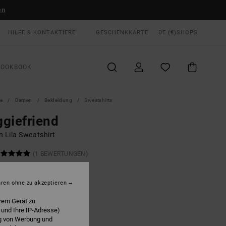
en
HILFE & KONTAKTIERE
GESCHENKKARTE
DE (€)
SHOPS
LOOKBOOK
te
Damen
Bekleidung
Sweatshirts
giefriend
n Lila Sweatshirt
(1 BEWERTUNGEN)
 €
55%
50 €
hren ohne zu akzeptieren
rem Gerät zu
LTER RABATT EXTRA 25 %
 und Ihre IP-Adresse)
ng von Werbung und