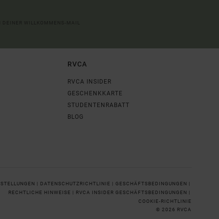
IN DEINER WILLKOMMENS-MAIL
RVCA
RVCA INSIDER
GESCHENKKARTE
STUDENTENRABATT
BLOG
NSTELLUNGEN |
DATENSCHUTZRICHTLINIE |
GESCHÄFTSBEDINGUNGEN |
RECHTLICHE HINWEISE |
RVCA INSIDER GESCHÄFTSBEDINGUNGEN |
COOKIE-RICHTLINIE
© 2026 RVCA