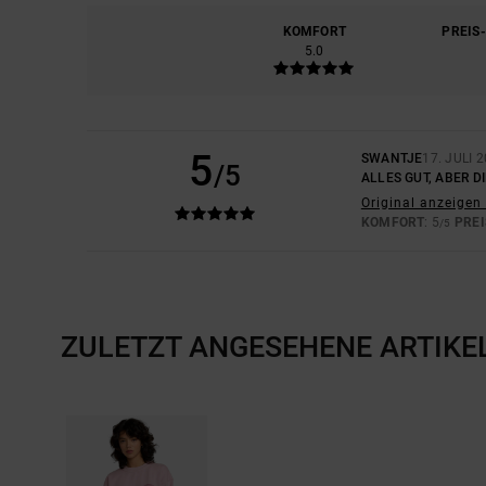
KOMFORT
PREIS
5.0
5
SWANTJE
17. JULI 
/5
ALLES GUT, ABER DI
Original anzeigen 
KOMFORT
: 5
PREI
/5
ZULETZT ANGESEHENE ARTIKE