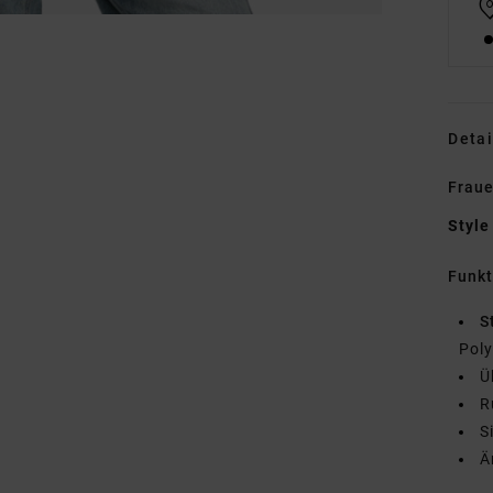
Detai
Fraue
Style
Funk
S
Poly
Ü
R
S
Ä