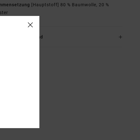
mmensetzung
[Hauptstoff] 80 % Baumwolle, 20 %
ster
and & Rückversand