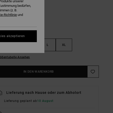
Produkte unserer
Lush Lilac
E
r Zustimmung bedürfen,
immen (z. B.
e-Richtlinie
und
kies akzeptieren
S
M
L
XL
ößentabelle Ansehen
IN DEN WARENKORB
Lieferung nach Hause oder zum Abholort
Lieferung geplant ab
10 August