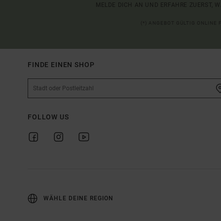
MELDE DICH AN UND ERFAHRE ZUERST, W
(*) ANGEBOT GÜLTIG ONLINE
FINDE EINEN SHOP
FOLLOW US
WÄHLE DEINE REGION