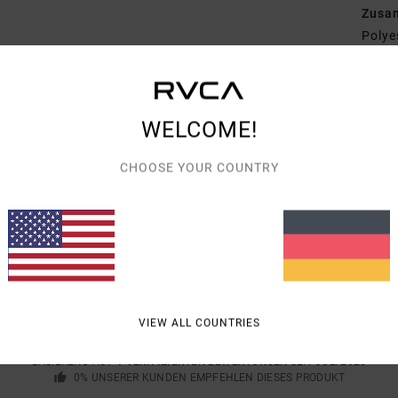
Zusa
Polye
Vers
WELCOME!
CHOOSE YOUR COUNTRY
DURCHSCHNITTLICHE BEWERTUNG
5.0
/5
VIEW ALL COUNTRIES
BASIEREND AUF
1 VERIFIZIERTEN BEWERTUNGEN
SEIT JULI 2026
0% UNSERER KUNDEN EMPFEHLEN DIESES PRODUKT