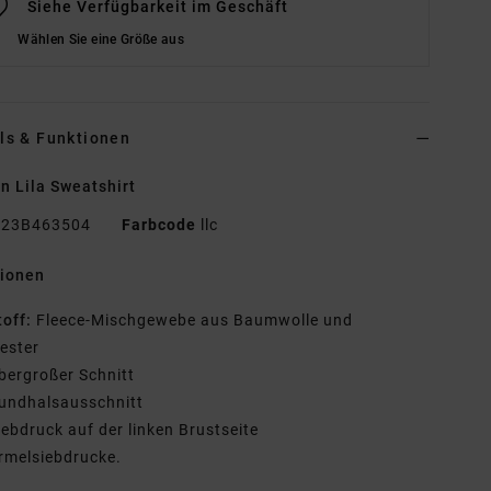
Siehe Verfügbarkeit im Geschäft
Wählen Sie eine Größe aus
ls & Funktionen
n Lila Sweatshirt
23B463504
Farbcode
llc
tionen
toff:
Fleece-Mischgewebe aus Baumwolle und
ester
bergroßer Schnitt
undhalsausschnitt
iebdruck auf der linken Brustseite
rmelsiebdrucke.