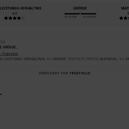
-LEISTUNGS-VERHÄLTNIS
GRÖSSE
MAT
4.0
ZU KLEIN
ZU GROSS
2026
E GRÖSSE…
- Français
S-LEISTUNGS-VERHÄLTNIS
: 4
GRÖSSE
: PERFEKTE GRÖSSE
MATERIAL
: 5
F
/5
/5
VERIFIZIERT VON
TRUSTVILLE
L