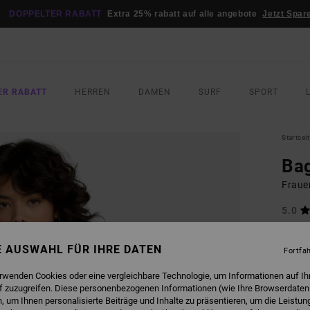
DOPPELTER RABATT
Extra 25% rabatt auf alle angebote
Jetzt Spar
ER RABATT
HERREN
DAMEN
SURF
SPORT
Startsei
Bag
Fraue
5.0
70,00
31,
NE AUSWAHL FÜR IHRE DATEN
Fortfa
SALE
erwenden Cookies oder eine vergleichbare Technologie, um Informationen auf Ih
DOPPE
f zuzugreifen. Diese personenbezogenen Informationen (wie Ihre Browserdaten
 um Ihnen personalisierte Beiträge und Inhalte zu präsentieren, um die Leistu