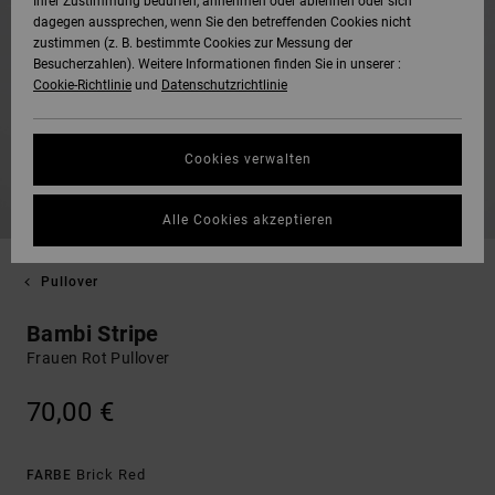
Ihrer Zustimmung bedürfen, annehmen oder ablehnen oder sich
dagegen aussprechen, wenn Sie den betreffenden Cookies nicht
zustimmen (z. B. bestimmte Cookies zur Messung der
Besucherzahlen). Weitere Informationen finden Sie in unserer :
Cookie-Richtlinie
und
Datenschutzrichtlinie
Cookies verwalten
Alle Cookies akzeptieren
Pullover
Bambi Stripe
Frauen Rot Pullover
70,00 €
Brick Red
FARBE