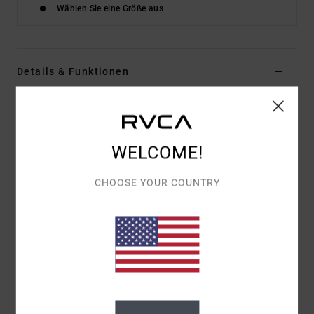
Wählen Sie eine Größe aus
Details & Funktionen
Frauen Rot Pullover
Style
EVJSW03011
Farbcode
brk
WELCOME!
Funktionen
CHOOSE YOUR COUNTRY
Stoff:
100 % Polyester
Passform:
Figurbetont
Kragen:
Rundhalsausschnitt
Zusammensetzung
[Hauptstoff] 100 % Polyester
Versand & Rückversand