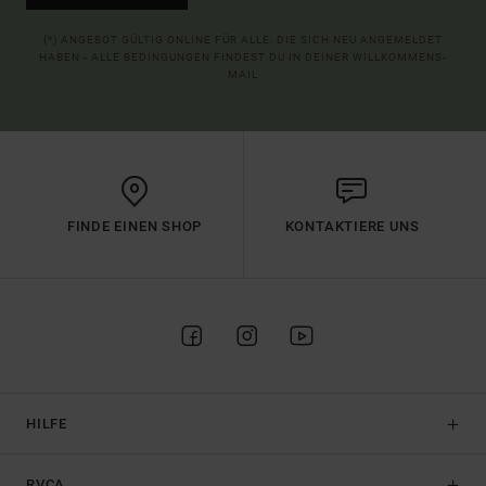
(*) ANGEBOT GÜLTIG ONLINE FÜR ALLE, DIE SICH NEU ANGEMELDET
HABEN - ALLE BEDINGUNGEN FINDEST DU IN DEINER WILLKOMMENS-
MAIL
FINDE EINEN SHOP
KONTAKTIERE UNS
HILFE
RVCA