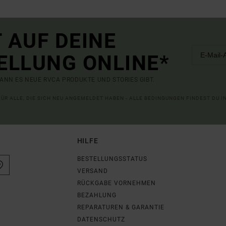
 AUF DEINE
ELLUNG ONLINE*
ANN ES NEUE RVCA PRODUKTE UND STORIES GIBT.
 FÜR ALLE, DIE SICH NEU ANGEMELDET HABEN - ALLE BEDINGUNGEN FINDEST DU 
HILFE
BESTELLUNGSSTATUS
VERSAND
RÜCKGABE VORNEHMEN
BEZAHLUNG
REPARATUREN & GARANTIE
DATENSCHUTZ