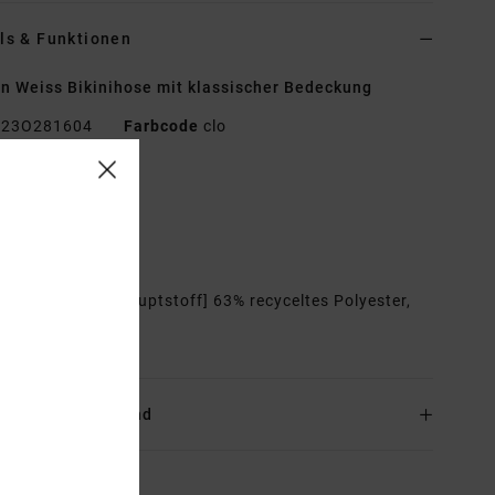
ls & Funktionen
n Weiss Bikinihose mit klassischer Bedeckung
23O281604
Farbcode
clo
tionen
ittlere Bedeckung
assform:
Fixed
mmensetzung
[Hauptstoff] 63% recyceltes Polyester,
ylon, 6% Elastan
and & Rückversand