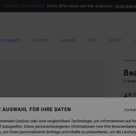
DOPPELTER RABATT
Extra 25% rabatt auf alle angebote
Jetzt Spar
ER RABATT
HERREN
DAMEN
SURF
SPORT
Startsei
Bea
Fraue
45,
NE AUSWAHL FÜR IHRE DATEN
Fortfa
FARB
erwenden Cookies oder eine vergleichbare Technologie, um Informationen auf Ih
f zuzugreifen. Diese personenbezogenen Informationen (wie Ihre Browserdaten
 um Ihnen personalisierte Beiträge und Inhalte zu präsentieren, um die Leistu