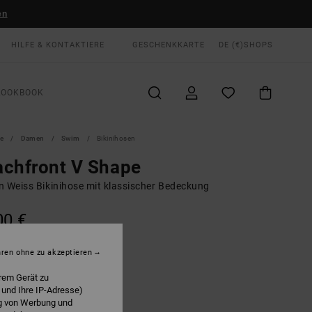
en
HILFE & KONTAKTIERE
GESCHENKKARTE
DE (€)
SHOPS
LOOKBOOK
te
Damen
Swim
Bikinihosen
chfront V Shape
n Weiss Bikinihose mit klassischer Bedeckung
00 €
hren ohne zu akzeptieren
Cloud
E
rem Gerät zu
 und Ihre IP-Adresse)
ng von Werbung und