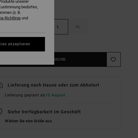
Produkte unserer
r Zustimmung bedürfen,
immen (z. B.
e-Richtlinie
und
S
M
L
XL
ößentabelle Ansehen
kies akzeptieren
IN DEN WARENKORB
Lieferung nach Hause oder zum Abholort
Lieferung geplant ab
10 August
Siehe Verfügbarkeit im Geschäft
Wählen Sie eine Größe aus