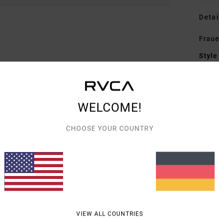
Detai
Fraue
Style
Funk
M
WELCOME!
P
CHOOSE YOUR COUNTRY
Zusa
31% N
Vers
VIEW ALL COUNTRIES