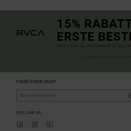
15% RABATT
ERSTE BEST
MELDE DICH AN UND ERFAHRE ZUERST, W
(*) ANGEBOT GÜLTIG ONLINE
FINDE EINEN SHOP
FOLLOW US