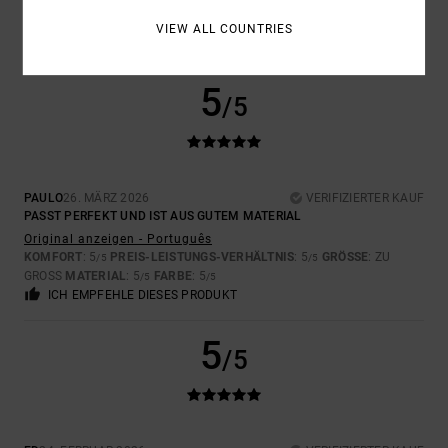
Original anzeigen - English
KOMFORT
: 3
PREIS-LEISTUNGS-VERHÄLTNIS
: 2
GRÖSSE
:
/5
/5
VIEW ALL COUNTRIES
PERFEKTE GRÖSSE
MATERIAL
: 3
FARBE
: 1
/5
/5
5
/5
PAULO
26. MÄRZ 2026
VERIFIZIERTER KAUF
PASST PERFEKT UND IST AUS GUTEM MATERIAL
Original anzeigen - Português
KOMFORT
: 5
PREIS-LEISTUNGS-VERHÄLTNIS
: 5
GRÖSSE
: ZU
/5
/5
GROSS
MATERIAL
: 5
FARBE
: 5
/5
/5
ICH EMPFEHLE DIESES PRODUKT
5
/5