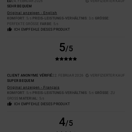
ED
24. FEBRUAR 2026
VERIFIZIERTER KAUF
SEHR BEQUEM
Original anzeigen - English
KOMFORT
: 5
PREIS-LEISTUNGS-VERHÄLTNIS
: 3
GRÖSSE
:
/5
/5
PERFEKTE GRÖSSE
FARBE
: 5
/5
ICH EMPFEHLE DIESES PRODUKT
5
/5
CLIENT ANONYME VÉRIFIÉ
22. FEBRUAR 2026
VERIFIZIERTER KAUF
SUPER BEQUEM
Original anzeigen - Français
KOMFORT
: 5
PREIS-LEISTUNGS-VERHÄLTNIS
: 5
GRÖSSE
: ZU
/5
/5
GROSS
MATERIAL
: 5
/5
ICH EMPFEHLE DIESES PRODUKT
4
/5