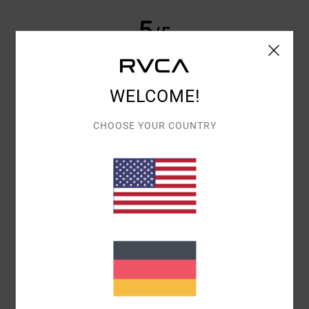
5
/5
WELCOME!
ISABELLE
28. APRIL 2026
VERIFIZIERTER KAUF
QUALITÄT IST GARANTIERT
CHOOSE YOUR COUNTRY
Original anzeigen - Français
KOMFORT
: 5
PREIS-LEISTUNGS-VERHÄLTNIS
: 5
GRÖSSE
:
/5
/5
PERFEKTE GRÖSSE
MATERIAL
: 5
FARBE
: 5
/5
/5
ICH EMPFEHLE DIESES PRODUKT
1
/5
LILY
29. MÄRZ 2026
VERIFIZIERTER KAUF
AUF DEM BILD SIEHT ES EINDEUTIG HELLBRAUN AUS, UND ICH HABE
ES IN DER ABGEBILDETEN FARBE BESTELLT, ABER ES IST GRÜN?