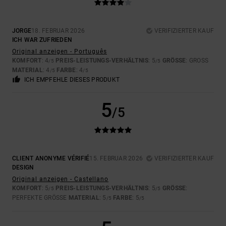
JORGE
18. FEBRUAR 2026
VERIFIZIERTER KAUF
ICH WAR ZUFRIEDEN
Original anzeigen - Português
KOMFORT
: 4
PREIS-LEISTUNGS-VERHÄLTNIS
: 5
GRÖSSE
: GROSS
/5
/5
MATERIAL
: 4
FARBE
: 4
/5
/5
ICH EMPFEHLE DIESES PRODUKT
5
/5
CLIENT ANONYME VÉRIFIÉ
15. FEBRUAR 2026
VERIFIZIERTER KAUF
DESIGN
Original anzeigen - Castellano
KOMFORT
: 5
PREIS-LEISTUNGS-VERHÄLTNIS
: 5
GRÖSSE
:
/5
/5
PERFEKTE GRÖSSE
MATERIAL
: 5
FARBE
: 5
/5
/5