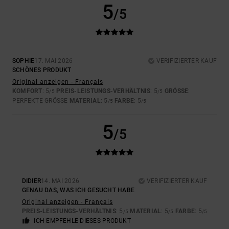
5
/5
SOPHIE
17. MAI 2026
VERIFIZIERTER KAUF
SCHÖNES PRODUKT
Original anzeigen - Français
KOMFORT
: 5
PREIS-LEISTUNGS-VERHÄLTNIS
: 5
GRÖSSE
:
/5
/5
PERFEKTE GRÖSSE
MATERIAL
: 5
FARBE
: 5
/5
/5
5
/5
DIDIER
14. MAI 2026
VERIFIZIERTER KAUF
GENAU DAS, WAS ICH GESUCHT HABE
Original anzeigen - Français
PREIS-LEISTUNGS-VERHÄLTNIS
: 5
MATERIAL
: 5
FARBE
: 5
/5
/5
/5
ICH EMPFEHLE DIESES PRODUKT