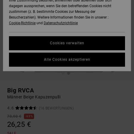
Ihrer Zustimmung bedürfen, annehmen oder ablehnen oder sich
dagegen aussprechen, wenn Sie den betreffenden Cookies nicht
zustimmen (z. B. bestimmte Cookies zur Messung der
Besucherzahlen). Weitere Informationen finden Sie in unserer :
Cookie-Richtlinie
und
Datenschutzrichtlinie
Cookies verwalten
Alle Cookies akzeptieren
Big RVCA
Männer Beige Kapuzenpulli
4.6
(16 BEWERTUNGEN)
70,00 €
63%
26,25 €
SALE