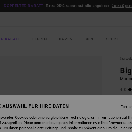
DOPPELTER RABATT
Extra 25% rabatt auf alle angebote
Jetzt Spar
ER RABATT
HERREN
DAMEN
SURF
SPORT
Startsei
Bi
Männe
4.0
35,00
13,
NE AUSWAHL FÜR IHRE DATEN
Fortfa
SALE
erwenden Cookies oder eine vergleichbare Technologie, um Informationen auf Ih
DOPPE
f zuzugreifen. Diese personenbezogenen Informationen (wie Ihre Browserdaten
 um Ihnen personalisierte Beiträge und Inhalte zu präsentieren, um die Leistu