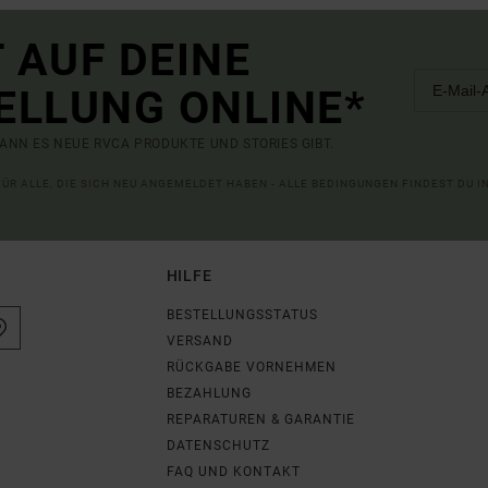
 AUF DEINE
ELLUNG ONLINE*
ANN ES NEUE RVCA PRODUKTE UND STORIES GIBT.
 FÜR ALLE, DIE SICH NEU ANGEMELDET HABEN - ALLE BEDINGUNGEN FINDEST DU 
HILFE
BESTELLUNGSSTATUS
VERSAND
RÜCKGABE VORNEHMEN
BEZAHLUNG
REPARATUREN & GARANTIE
DATENSCHUTZ
FAQ UND KONTAKT