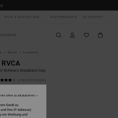
en
HILFE & KONTAKTIERE
GESCHENKKARTE
DE (€)
SHOPS
LOOKBOOK
te
Herren
Accessoires
g RVCA
r Schwarz Snapback-Cap
(3 BEWERTUNGEN)
 €
63%
12 €
hren ohne zu akzeptieren
rem Gerät zu
LTER RABATT EXTRA 25 %
 und Ihre IP-Adresse)
ng von Werbung und