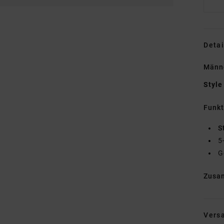
Detai
Männ
Style
Funk
S
5
G
Zusa
Vers