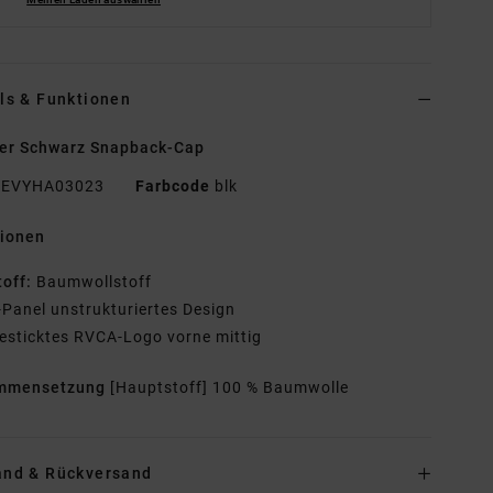
ls & Funktionen
er Schwarz Snapback-Cap
EVYHA03023
Farbcode
blk
tionen
toff:
Baumwollstoff
-Panel unstrukturiertes Design
esticktes RVCA-Logo vorne mittig
mmensetzung
[Hauptstoff] 100 % Baumwolle
and & Rückversand