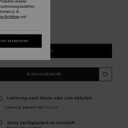
Produkte unserer
Black
E
r Zustimmung bedürfen,
immen (z. B.
e-Richtlinie
und
kies akzeptieren
1SZ
IN DEN WARENKORB
Lieferung nach Hause oder zum Abholort
Lieferung geplant ab
8 August
Siehe Verfügbarkeit im Geschäft
Meinen Laden auswählen