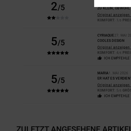
2
MAURICE
6. JULI 20
/5
ZU KLEIN, OBWOHL 
Original anzeigen 
KOMFORT
: 1
PREI
/5
CYRIAQUE
27. MAI 2
5
/5
COOLES DESIGN
Original anzeigen 
KOMFORT
: 4
PREI
/5
ICH EMPFEHLE 
MARIA
1. MAI 2026
5
/5
ER HAT ES VERDIEN
Original anzeigen 
KOMFORT
: 5
GRÖS
/5
ICH EMPFEHLE 
ZULETZT ANGESEHENE ARTIKE