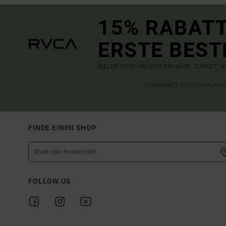
15% RABATT
ERSTE BEST
MELDE DICH AN UND ERFAHRE ZUERST, W
(*) ANGEBOT GÜLTIG ONLINE
FINDE EINEN SHOP
FOLLOW US