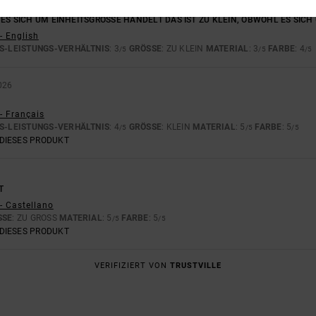
26
ES SICH UM EINHEITSGRÖSSE HANDELT DAS IST ZU KLEIN, OBWOHL ES SICH 
- English
S-LEISTUNGS-VERHÄLTNIS
: 3
GRÖSSE
: ZU KLEIN
MATERIAL
: 3
FARBE
: 4
/5
/5
/5
026
- Français
S-LEISTUNGS-VERHÄLTNIS
: 4
GRÖSSE
: KLEIN
MATERIAL
: 5
FARBE
: 5
/5
/5
/5
DIESES PRODUKT
T
- Castellano
SE
: ZU GROSS
MATERIAL
: 5
FARBE
: 5
/5
/5
DIESES PRODUKT
VERIFIZIERT VON
TRUSTVILLE
L