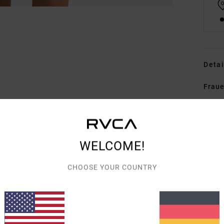
Detai
Fraue
Style
Funk
WELCOME!
S
T
CHOOSE YOUR COUNTRY
V
B
Zusa
% Ela