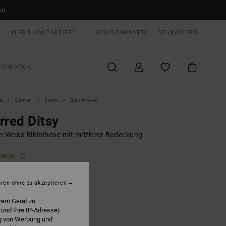
en
HILFE & KONTAKTIERE
GESCHENKKARTE
DE (€)
SHOPS
LOOKBOOK
te
Damen
Swim
Bikinihosen
rred Ditsy
n Weiss Bikinihose mit mittlerer Bedeckung
ONUS
 €
63%
87 €
hren ohne zu akzeptieren
rem Gerät zu
 und Ihre IP-Adresse)
LTER RABATT EXTRA 25 %
ng von Werbung und