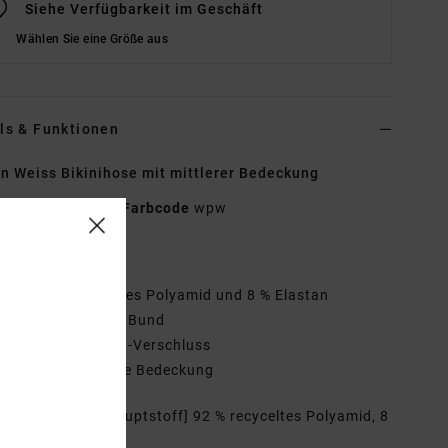
Siehe Verfügbarkeit im Geschäft
Wählen Sie eine Größe aus
ls & Funktionen
n Weiss Bikinihose mit mittlerer Bedeckung
UVJX400161
Farbcode
wpw
tionen
toff:
92 % recyceltes Polyamid und 8 % Elastan
aille/Bund:
Tiefer Bund
erschluss:
Knoten-Verschluss
edeckung:
mittlere Bedeckung
mmensetzung
[Hauptstoff] 92 % recyceltes Polyamid, 8
sthan