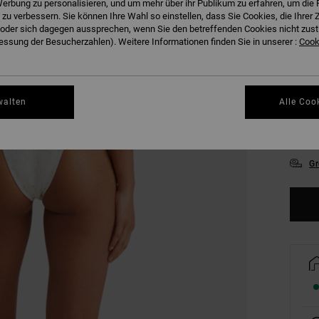
erbung zu personalisieren, und um mehr über ihr Publikum zu erfahren, um die 
FARB
 zu verbessern. Sie können Ihre Wahl so einstellen, dass Sie Cookies, die Ihre
der sich dagegen aussprechen, wenn Sie den betreffenden Cookies nicht zust
ssung der Besucherzahlen). Weitere Informationen finden Sie in unserer :
Cooki
walten
Alle Coo
XS
Gr