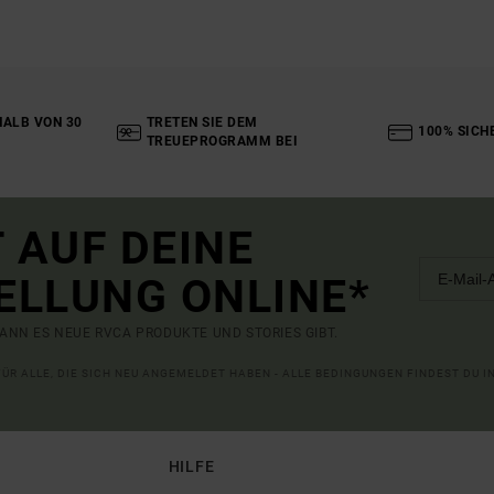
ALB VON 30
TRETEN SIE DEM
100% SICH
TREUEPROGRAMM BEI
 AUF DEINE
ELLUNG ONLINE*
ANN ES NEUE RVCA PRODUKTE UND STORIES GIBT.
 FÜR ALLE, DIE SICH NEU ANGEMELDET HABEN - ALLE BEDINGUNGEN FINDEST DU 
HILFE