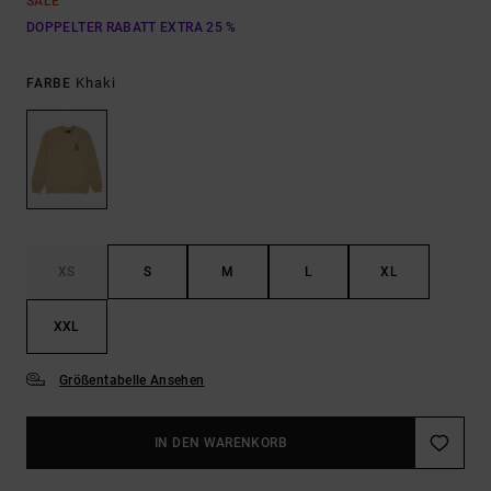
SALE
DOPPELTER RABATT EXTRA 25 %
Khaki
FARBE
XS
S
M
L
XL
XXL
Größentabelle Ansehen
IN DEN WARENKORB