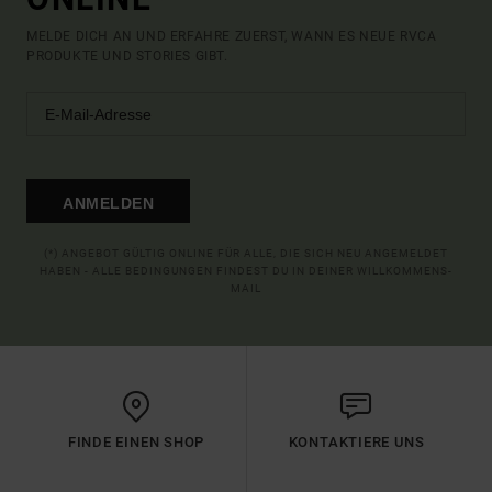
MELDE DICH AN UND ERFAHRE ZUERST, WANN ES NEUE RVCA
PRODUKTE UND STORIES GIBT.
ANMELDEN
(*) ANGEBOT GÜLTIG ONLINE FÜR ALLE, DIE SICH NEU ANGEMELDET
HABEN - ALLE BEDINGUNGEN FINDEST DU IN DEINER WILLKOMMENS-
MAIL
FINDE EINEN SHOP
KONTAKTIERE UNS