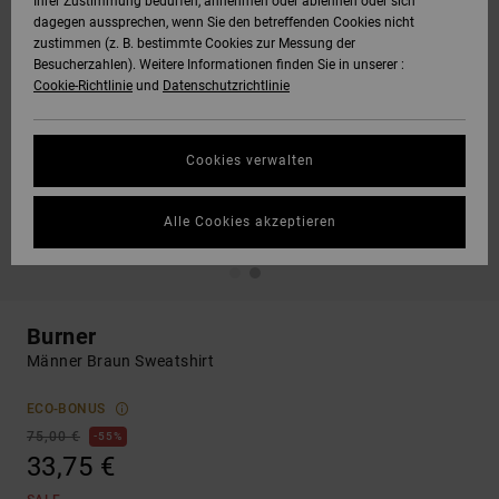
Ihrer Zustimmung bedürfen, annehmen oder ablehnen oder sich
dagegen aussprechen, wenn Sie den betreffenden Cookies nicht
zustimmen (z. B. bestimmte Cookies zur Messung der
Besucherzahlen). Weitere Informationen finden Sie in unserer :
Cookie-Richtlinie
und
Datenschutzrichtlinie
Cookies verwalten
Alle Cookies akzeptieren
Burner
Männer Braun Sweatshirt
ECO-BONUS
75,00 €
55%
33,75 €