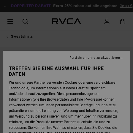
DIREKT
ZUR
DOPPELTER RABATT
Extra 25% rabatt auf alle angebote
Jetzt S
PRODUKTINFORMATION
SPRINGEN
Sweatshirts
Fortfahren ohne zu akzeptieren
TREFFEN SIE EINE AUSWAHL FÜR IHRE
DATEN
Wir und unsere Partner verwenden Cookies oder eine vergleichbare
Technologie, um Informationen auf Ihrem Gerät zu speichern
und/oder darauf zuzugreifen. Diese personenbezogenen
Informationen (wie Ihre Browserdaten und Ihre IP-Adresse) können
verwendet werden, um Ihnen personalisierte Beiträge und Inhalte zu
präsentieren, um die Leistung von Werbung und Inhalten zu messen,
um Werbung zu personalisieren, und um mehr über ihr Publikum zu
erfahren, um die Produkte unserer Partner zu entwickeln und zu
verbessern. Sie können Ihre Wahl so einstellen, dass Sie Cookies, die