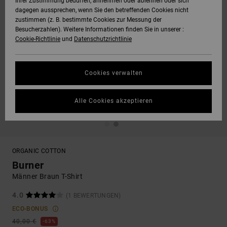
Ihrer Zustimmung bedürfen, annehmen oder ablehnen oder sich
dagegen aussprechen, wenn Sie den betreffenden Cookies nicht
zustimmen (z. B. bestimmte Cookies zur Messung der
Besucherzahlen). Weitere Informationen finden Sie in unserer :
Cookie-Richtlinie
und
Datenschutzrichtlinie
Cookies verwalten
Alle Cookies akzeptieren
ORGANIC COTTON
Burner
Männer Braun T-Shirt
4.0
(1 BEWERTUNGEN)
ECO-BONUS
40,00 €
63%