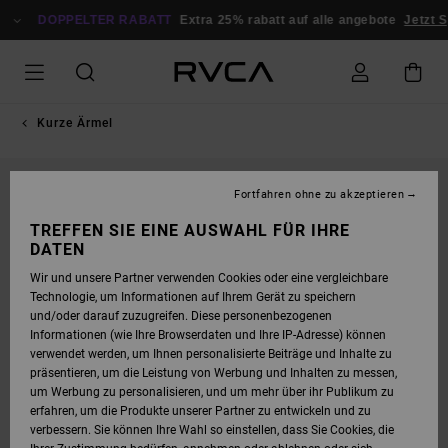
DIREKT
ZUR
DOPPELTER RABATT
Extra 25% rabatt auf alle angebote
Jetzt S
PRODUKTINFORMATION
SPRINGEN
Kurze Ärmel
Fortfahren ohne zu akzeptieren
TREFFEN SIE EINE AUSWAHL FÜR IHRE
DATEN
Wir und unsere Partner verwenden Cookies oder eine vergleichbare
Technologie, um Informationen auf Ihrem Gerät zu speichern
und/oder darauf zuzugreifen. Diese personenbezogenen
Informationen (wie Ihre Browserdaten und Ihre IP-Adresse) können
verwendet werden, um Ihnen personalisierte Beiträge und Inhalte zu
präsentieren, um die Leistung von Werbung und Inhalten zu messen,
um Werbung zu personalisieren, und um mehr über ihr Publikum zu
erfahren, um die Produkte unserer Partner zu entwickeln und zu
verbessern. Sie können Ihre Wahl so einstellen, dass Sie Cookies, die