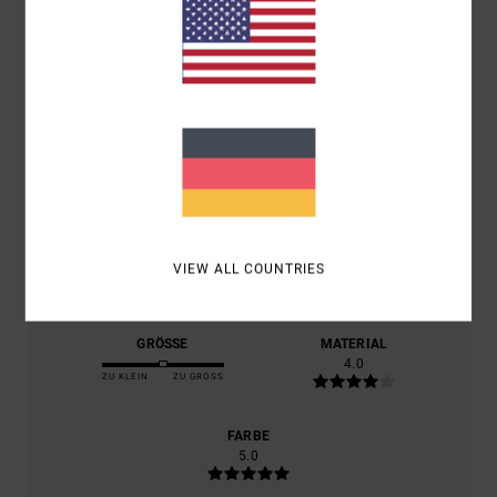
BASIEREND AUF
1 VERIFIZIERTEN BEWERTUNGEN
SEIT JUNI
2026
100% UNSERER KUNDEN EMPFEHLEN DIESES PRODUKT
KOMFORT
4.0
PREIS-LEISTUNGS-VERHÄLTNIS
VIEW ALL COUNTRIES
4.0
GRÖSSE
MATERIAL
4.0
ZU KLEIN
ZU GROSS
FARBE
5.0