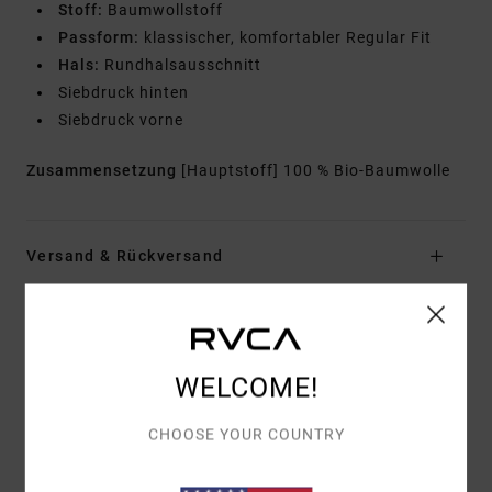
Stoff:
Baumwollstoff
Passform:
klassischer, komfortabler Regular Fit
Hals:
Rundhalsausschnitt
Siebdruck hinten
Siebdruck vorne
Zusammensetzung
[Hauptstoff] 100 % Bio-Baumwolle
Versand & Rückversand
Kundenbewertungen
WELCOME!
DURCHSCHNITTLICHE BEWERTUNG
CHOOSE YOUR COUNTRY
4.0
/5