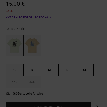
15,00 €
SALE
DOPPELTER RABATT EXTRA 25 %
Khaki
FARBE
XS
S
M
L
XL
XXL
3XL
Größentabelle Ansehen