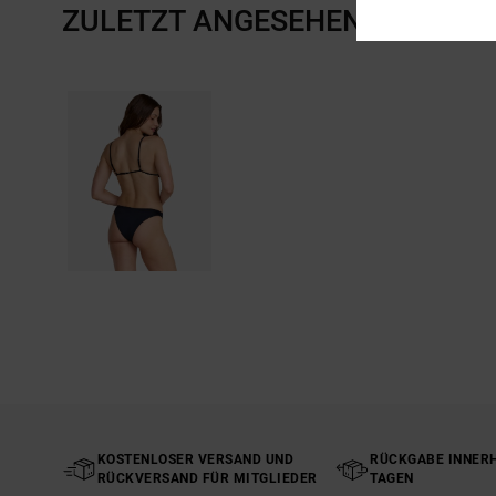
ZULETZT ANGESEHENE ARTIKE
KOSTENLOSER VERSAND UND
RÜCKGABE INNERH
RÜCKVERSAND FÜR MITGLIEDER
TAGEN