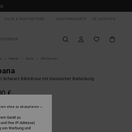
en
HILFE & KONTAKTIERE
GESCHENKKARTE
DE (€)
SHOPS
LOOKBOOK
te
Damen
Swim
Bikinihosen
bana
n Schwarz Bikinihose mit klassischer Bedeckung
00 €
hren ohne zu akzeptieren
Rvca Black
E
rem Gerät zu
 und Ihre IP-Adresse)
ng von Werbung und