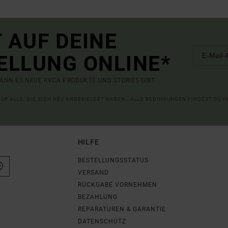
 AUF DEINE
ELLUNG ONLINE*
ANN ES NEUE RVCA PRODUKTE UND STORIES GIBT.
 FÜR ALLE, DIE SICH NEU ANGEMELDET HABEN - ALLE BEDINGUNGEN FINDEST DU 
HILFE
BESTELLUNGSSTATUS
VERSAND
RÜCKGABE VORNEHMEN
BEZAHLUNG
REPARATUREN & GARANTIE
DATENSCHUTZ