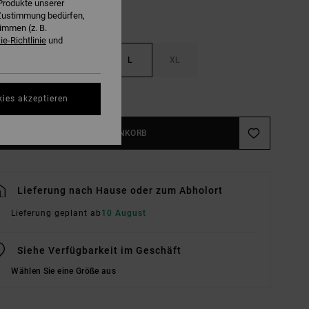
Produkte unserer
r Zustimmung bedürfen,
immen (z. B.
e-Richtlinie
und
S
M
L
XL
ößentabelle Ansehen
kies akzeptieren
IN DEN WARENKORB
Lieferung nach Hause oder zum Abholort
Lieferung geplant ab
10 August
Siehe Verfügbarkeit im Geschäft
Wählen Sie eine Größe aus