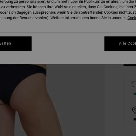
erbung zu personalisieren, und um mehr über ihr Publikum zu erfahren, um die 
 zu verbessern. Sie können Ihre Wahl so einstellen, dass Sie Cookies, die Ihre
der sich dagegen aussprechen, wenn Sie den betreffenden Cookies nicht zust
ssung der Besucherzahlen). Weitere Informationen finden Sie in unserer :
Cooki
XS
Gr
walten
Alle Coo