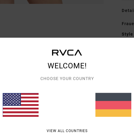
Detai
Fraue
Style
Funk
M
WELCOME!
P
CHOOSE YOUR COUNTRY
Zusa
Elast
Vers
VIEW ALL COUNTRIES