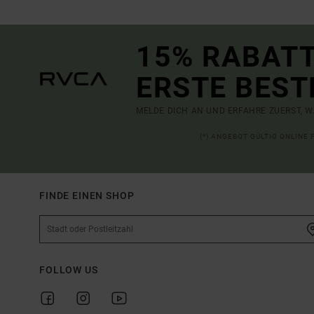
15% RABATT
ERSTE BEST
MELDE DICH AN UND ERFAHRE ZUERST, W
(*) ANGEBOT GÜLTIG ONLINE
FINDE EINEN SHOP
FOLLOW US