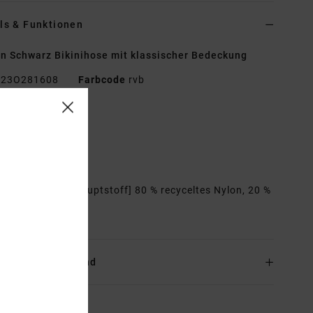
ls & Funktionen
n Schwarz Bikinihose mit klassischer Bedeckung
23O281608
Farbcode
rvb
tionen
ittlere Bedeckung
assform:
Fixed
mmensetzung
[Hauptstoff] 80 % recyceltes Nylon, 20 %
han
and & Rückversand