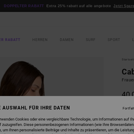
DOPPELTER RABATT
Extra 25% rabatt auf alle angebote
Jetzt Spar
ER RABATT
HERREN
DAMEN
SURF
SPORT
Startsei
Ca
Fraue
40,
NE AUSWAHL FÜR IHRE DATEN
Fortfa
FARB
erwenden Cookies oder eine vergleichbare Technologie, um Informationen auf Ih
f zuzugreifen. Diese personenbezogenen Informationen (wie Ihre Browserdaten
 um Ihnen personalisierte Beiträge und Inhalte zu präsentieren, um die Leistu