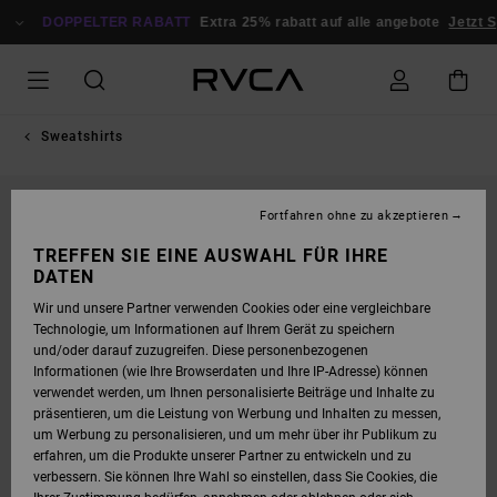
DIREKT
ZUR
DOPPELTER RABATT
Extra 25% rabatt auf alle angebote
Jetzt S
PRODUKTINFORMATION
SPRINGEN
Sweatshirts
NEUHEITEN
Fortfahren ohne zu akzeptieren
TREFFEN SIE EINE AUSWAHL FÜR IHRE
DATEN
Wir und unsere Partner verwenden Cookies oder eine vergleichbare
Technologie, um Informationen auf Ihrem Gerät zu speichern
und/oder darauf zuzugreifen. Diese personenbezogenen
Informationen (wie Ihre Browserdaten und Ihre IP-Adresse) können
verwendet werden, um Ihnen personalisierte Beiträge und Inhalte zu
präsentieren, um die Leistung von Werbung und Inhalten zu messen,
um Werbung zu personalisieren, und um mehr über ihr Publikum zu
erfahren, um die Produkte unserer Partner zu entwickeln und zu
verbessern. Sie können Ihre Wahl so einstellen, dass Sie Cookies, die