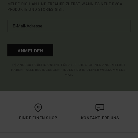
MELDE DICH AN UND ERFAHRE ZUERST, WANN ES NEUE RVCA
PRODUKTE UND STORIES GIBT.
ANMELDEN
(*) ANGEBOT GÜLTIG ONLINE FÜR ALLE, DIE SICH NEU ANGEMELDET
HABEN - ALLE BEDINGUNGEN FINDEST DU IN DEINER WILLKOMMENS-
MAIL
FINDE EINEN SHOP
KONTAKTIERE UNS