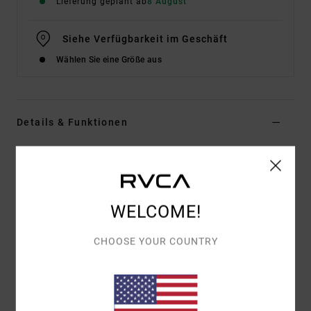
Lieferung geplant ab
8 August
Siehe Verfügbarkeit im Geschäft
Wählen Sie eine Größe aus
Details & Funktionen
Männer Braun Kapuzenpulli mit Reißverschluss
Style
EVYSF00166
Farbcode
cyt
WELCOME!
Funktionen
Materialzusammensetzung:
75 % Baumwolle, 25 %
CHOOSE YOUR COUNTRY
recycelte Baumwolle [400 g/m²]
Fit:
Relaxed Fit
Stickerei auf der Vorderseite
Artwork auf dem Rücken mit Print und Chenille-