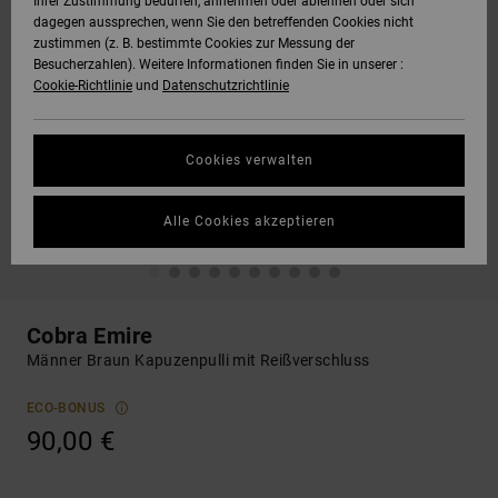
Ihrer Zustimmung bedürfen, annehmen oder ablehnen oder sich
dagegen aussprechen, wenn Sie den betreffenden Cookies nicht
zustimmen (z. B. bestimmte Cookies zur Messung der
Besucherzahlen). Weitere Informationen finden Sie in unserer :
Cookie-Richtlinie
und
Datenschutzrichtlinie
Cookies verwalten
Alle Cookies akzeptieren
Cobra Emire
Männer Braun Kapuzenpulli mit Reißverschluss
ECO-BONUS
90,00 €