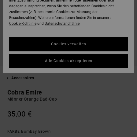
Ihrer Zustimmung bedürfen, annehmen oder ablehnen oder sich
dagegen aussprechen, wenn Sie den betreffenden Cookies nicht
zustimmen (z. B. bestimmte Cookies zur Messung der
Besucherzahlen). Weitere Informationen finden Sie in unserer :
Cookie-Richtlinie
und
Datenschutzrichtlinie
Cookies verwalten
Alle Cookies akzeptieren
Accessoires
Cobra Emire
Männer Orange Dad-Cap
35,00 €
Bombay Brown
FARBE