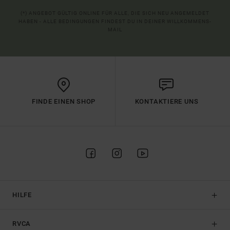
(*) ANGEBOT GÜLTIG ONLINE FÜR ALLE, DIE SICH NEU ANGEMELDET
HABEN - ALLE BEDINGUNGEN FINDEST DU IN DEINER WILLKOMMENS-
MAIL
FINDE EINEN SHOP
KONTAKTIERE UNS
HILFE
RVCA