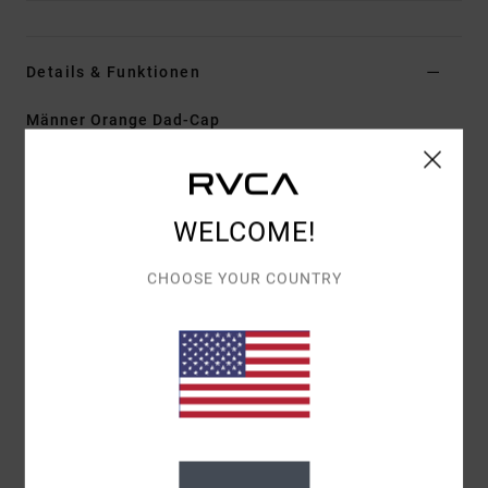
Details & Funktionen
Männer Orange Dad-Cap
Style
EVYHA03031
Farbcode
bwn
Funktionen
WELCOME!
Stoff:
Baumwoll-Twill
CHOOSE YOUR COUNTRY
Konstruktion:
5-Teiliger Clipverschluss
Schirm/Krempe:
Gebogener Schirm
Details:
Stickerei Mittig Vorne
Zusammensetzung
[Hauptstoff] 100 % Baumwolle
Versand & Rückversand