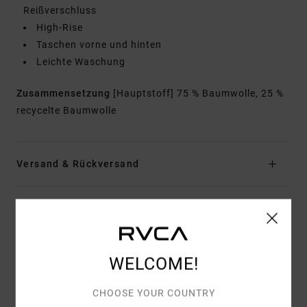
Reißverschluss
High-Rise
Taschen vorne und hinten
Leichte Waschung
Zusammensetzung
[Hauptstoff] 75 % Baumwolle, 25 %
recycelte Baumwolle
Versand & Rückversand
Kundenbewertungen
WELCOME!
DURCHSCHNITTLICHE BEWERTUNG
5.0
CHOOSE YOUR COUNTRY