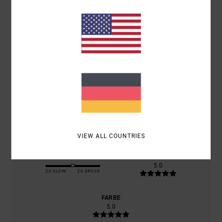
/5
BASIEREND AUF
1 VERIFIZIERTEN BEWERTUNGEN
SEIT
APRIL 2026
100% UNSERER KUNDEN EMPFEHLEN DIESES PRODUKT
KOMFORT
5.0
PREIS-LEISTUNGS-VERHÄLTNIS
4.0
VIEW ALL COUNTRIES
GRÖSSE
MATERIAL
5.0
ZU KLEIN
ZU GROSS
FARBE
5.0