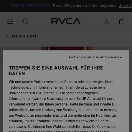
DIREKT
ZUR
DOPPELTER RABATT
Extra 25% rabatt auf alle angebote
Jetzt S
PRODUKTINFORMATION
SPRINGEN
Jeans & Hosen
NEUHEITEN
Fortfahren ohne zu akzeptieren
TREFFEN SIE EINE AUSWAHL FÜR IHRE
DATEN
Wir und unsere Partner verwenden Cookies oder eine vergleichbare
Technologie, um Informationen auf Ihrem Gerät zu speichern
und/oder darauf zuzugreifen. Diese personenbezogenen
Informationen (wie Ihre Browserdaten und Ihre IP-Adresse) können
verwendet werden, um Ihnen personalisierte Beiträge und Inhalte zu
präsentieren, um die Leistung von Werbung und Inhalten zu messen,
um Werbung zu personalisieren, und um mehr über ihr Publikum zu
erfahren, um die Produkte unserer Partner zu entwickeln und zu
verbessern. Sie können Ihre Wahl so einstellen, dass Sie Cookies, die