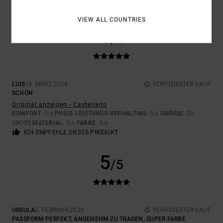
VIEW ALL COUNTRIES
5
/5
LUIS
19. MÄRZ 2026
VERIFIZIERTER KAUF
SCHÖN
Original anzeigen - Castellano
KOMFORT
: 5
PREIS-LEISTUNGS-VERHÄLTNIS
: 5
GRÖSSE
: ZU
/5
/5
GROSS
MATERIAL
: 5
FARBE
: 5
/5
/5
ICH EMPFEHLE DIESES PRODUKT
5
/5
URSULA
5. FEBRUAR 2026
VERIFIZIERTER KAUF
PASSFORM PERFEKT, ANGENEHM ZU TRAGEN, SUPER FARBE