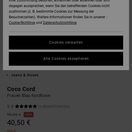
Ihrer Zustimmung bedürfen, annehmen oder ablehnen oder sich
dagegen aussprechen, wenn Sie den betreffenden Cookies nicht
zustimmen (z. B. bestimmte Cookies zur Messung der
Besucherzahlen). Weitere Informationen finden Sie in unserer :
Cookie-Richtlinie
und
Datenschutzrichtlinie
Cookies verwalten
Alle Cookies akzeptieren
Jeans & Hosen
Coco Cord
Frauen Blau Kordhose
5.0
(3 BEWERTUNGEN)
90,00 €
55%
40,50 €
SALE