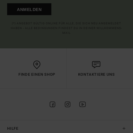
ANMELDEN
(*) ANGEBOT GÜLTIG ONLINE FÜR ALLE, DIE SICH NEU ANGEMELDET
HABEN - ALLE BEDINGUNGEN FINDEST DU IN DEINER WILLKOMMENS-
MAIL
FINDE EINEN SHOP
KONTAKTIERE UNS
HILFE