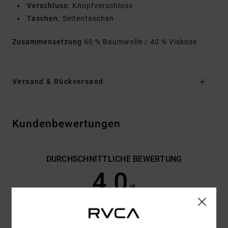
Verschluss:
Knopfverschluss
Taschen:
Seitentaschen
Zusammensetzung
60 % Baumwolle / 40 % Viskose
Versand & Rückversand
Kundenbewertungen
DURCHSCHNITTLICHE BEWERTUNG
4.0
/5
BASIEREND AUF
2 VERIFIZIERTEN BEWERTUNGEN
SEIT