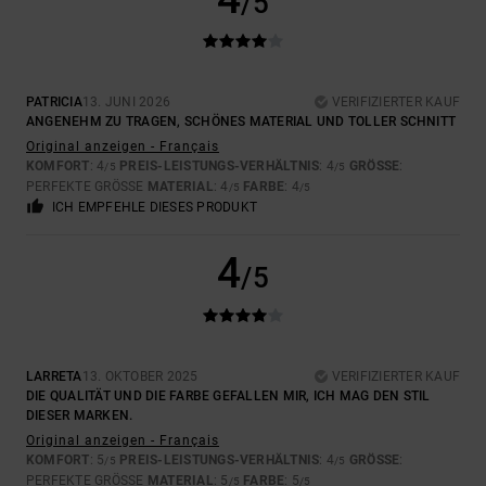
/5
PATRICIA
13. JUNI 2026
VERIFIZIERTER KAUF
ANGENEHM ZU TRAGEN, SCHÖNES MATERIAL UND TOLLER SCHNITT
Original anzeigen - Français
KOMFORT
: 4
PREIS-LEISTUNGS-VERHÄLTNIS
: 4
GRÖSSE
:
/5
/5
PERFEKTE GRÖSSE
MATERIAL
: 4
FARBE
: 4
/5
/5
ICH EMPFEHLE DIESES PRODUKT
4
/5
LARRETA
13. OKTOBER 2025
VERIFIZIERTER KAUF
DIE QUALITÄT UND DIE FARBE GEFALLEN MIR, ICH MAG DEN STIL
DIESER MARKEN.
Original anzeigen - Français
KOMFORT
: 5
PREIS-LEISTUNGS-VERHÄLTNIS
: 4
GRÖSSE
:
/5
/5
PERFEKTE GRÖSSE
MATERIAL
: 5
FARBE
: 5
/5
/5