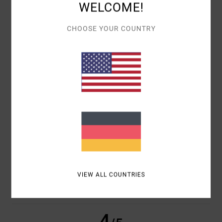
OKTOBER 2025
WELCOME!
100% UNSERER KUNDEN EMPFEHLEN DIESES PRODUKT
CHOOSE YOUR COUNTRY
KOMFORT
4.5
PREIS-LEISTUNGS-VERHÄLTNIS
4.0
GRÖSSE
MATERIAL
4.5
ZU KLEIN
ZU GROSS
FARBE
4.5
VIEW ALL COUNTRIES
4