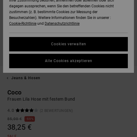
Ihrer Zustimmung bedürfen, annehmen oder ablehnen oder sich
dagegen aussprechen, wenn Sie den betreffenden Cookies nicht
zustimmen (z. B. bestimmte Cookies zur Messung der
Besucherzahlen). Weitere Informationen finden Sie in unserer :
Cookie-Richtlinie
und
Datenschutzrichtlinie
Cookies verwalten
Alle Cookies akzeptieren
Jeans & Hosen
Coco
Frauen Lila Hose mit festem Bund
4.0
(2 BEWERTUNGEN)
85,00 €
55%
38,25 €
SALE