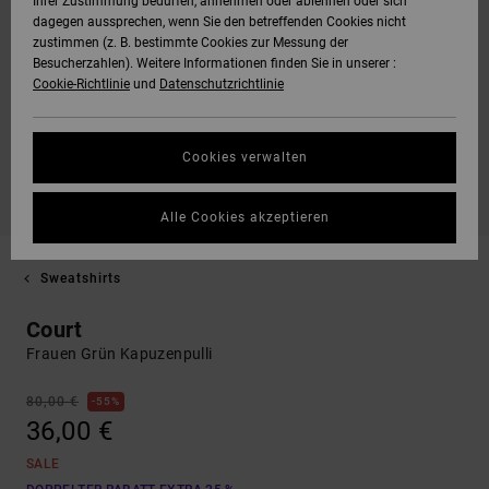
Ihrer Zustimmung bedürfen, annehmen oder ablehnen oder sich
dagegen aussprechen, wenn Sie den betreffenden Cookies nicht
zustimmen (z. B. bestimmte Cookies zur Messung der
Besucherzahlen). Weitere Informationen finden Sie in unserer :
Cookie-Richtlinie
und
Datenschutzrichtlinie
Cookies verwalten
Alle Cookies akzeptieren
Sweatshirts
Court
Frauen Grün Kapuzenpulli
80,00 €
55%
36,00 €
SALE