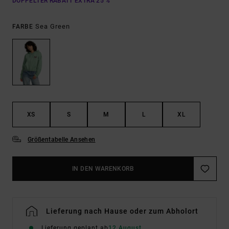
DOPPELTER RABATT EXTRA 25 %
Sea Green
FARBE
XS
S
M
L
XL
Größentabelle Ansehen
IN DEN WARENKORB
Lieferung nach Hause oder zum Abholort
Lieferung geplant ab
12 August