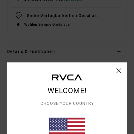
Siehe Verfügbarkeit im Geschäft
Wählen Sie eine Größe aus
Details & Funktionen
Frauen Grün Kapuzenpulli
Style
23B482501
Farbcode
sgn
WELCOME!
Funktionen
Stoff:
Fleece-Mischgewebe aus Baumwolle und
CHOOSE YOUR COUNTRY
Polyester
Abgeschnittene, lockere Passform
Kapuzenpulli
Beflockung auf der linken Brustseite