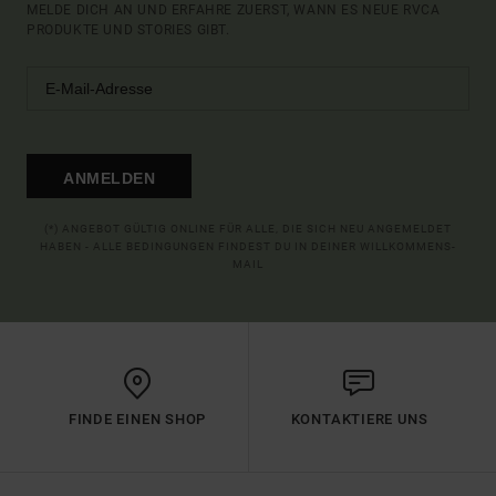
MELDE DICH AN UND ERFAHRE ZUERST, WANN ES NEUE RVCA
PRODUKTE UND STORIES GIBT.
ANMELDEN
(*) ANGEBOT GÜLTIG ONLINE FÜR ALLE, DIE SICH NEU ANGEMELDET
HABEN - ALLE BEDINGUNGEN FINDEST DU IN DEINER WILLKOMMENS-
MAIL
FINDE EINEN SHOP
KONTAKTIERE UNS